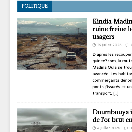
POLITIQUE
Kindia‑Madina
ruine freine l
usagers
16 juillet 2026
D’après les recoupe
guinee7.com, la rout
Madina Oula se trou
avancée. Les habita
commerçants dénonce
ponts fissurés et u
transport.
[…]
Doumbouya int
de l’or brut 
4 juillet 2026
0