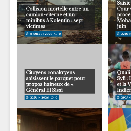
Saisie
Collision mortelle entre un
Cour 
camion-citerne et un
procè
minibus à Kolentin : sept
Moha
victimes
juin
8 JUILLET 2026
0
22 JUI
Citoyens conakryens
Quali
saisissent le parquet pour
Syli 
propos haineux de «
et la 
Général El Sissi
Indie
22 JUIN 2026
0
29 JAN