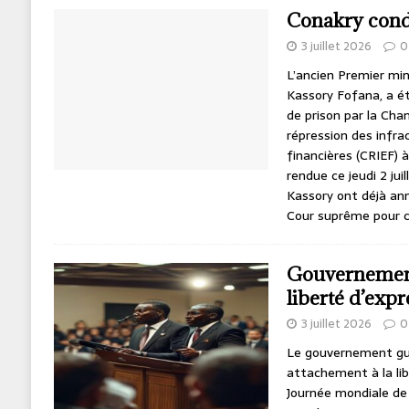
Conakry con
3 juillet 2026
0
L’ancien Premier min
Kassory Fofana, a é
de prison par la Cha
répression des infr
financières (CRIEF) à
rendue ce jeudi 2 jui
Kassory ont déjà anno
Cour suprême pour c
Gouvernement
liberté d’expr
3 juillet 2026
0
Le gouvernement gui
attachement à la libe
Journée mondiale de l