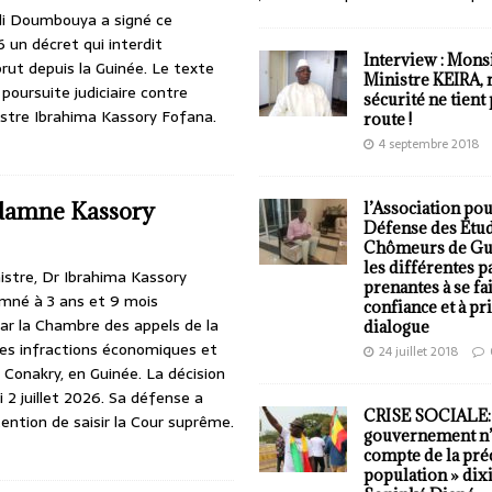
i Doumbouya a signé ce
26 un décret qui interdit
Interview : Mons
 brut depuis la Guinée. Le texte
Ministre KEIRA, 
oursuite judiciaire contre
sécurité ne tient 
istre Ibrahima Kassory Fofana.
route !
4 septembre 2018
damne Kassory
l’Association pou
Défense des Étud
Chômeurs de Gui
les différentes p
istre, Dr Ibrahima Kassory
prenantes à se fa
mné à 3 ans et 9 mois
confiance et à pri
r la Chambre des appels de la
dialogue
des infractions économiques et
24 juillet 2018
 Conakry, en Guinée. La décision
 2 juillet 2026. Sa défense a
CRISE SOCIALE: 
ention de saisir la Cour suprême.
gouvernement n’
compte de la préc
population » dixit