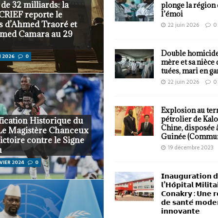
 de 32 milliards: la
plonge la région
CRIEF reporte le
l’émoi
s d’Ahmed Traoré et
22 juin 2026
0
med Camara au 29
Double homicide 
N 2026
0
mère et sa nièce 
tuées, mari en ga
22 juin 2026
0
Explosion au ter
pétrolier de Kalo
fication Historique du
Chine, disposée à
: Le Magistère Chanceux
Guinée (Commun
Victoire contre le Signe
19 décembre 2023
n
VIER 2024
0
𝗜𝗻𝗮𝘂𝗴𝘂𝗿𝗮𝘁𝗶𝗼𝗻 
𝗹’𝗛𝗼̂𝗽𝗶𝘁𝗮𝗹 𝗠𝗶𝗹𝗶𝘁
𝗖𝗼𝗻𝗮𝗸𝗿𝘆 : 𝗨𝗻𝗲 𝗿
𝗱𝗲 𝘀𝗮𝗻𝘁𝗲́ 𝗺𝗼𝗱𝗲
𝗶𝗻𝗻𝗼𝘃𝗮𝗻𝘁𝗲