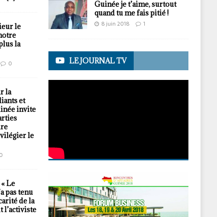
Guinée je t’aime, surtout
quand tu me fais pitié !
8 juin 2018
1
ieur le
notre
plus la
LE JOURNAL TV
0
r la
iants et
née invite
arties
ire
vilégier le
0
« Le
a pas tenu
arité de la
 l’activiste