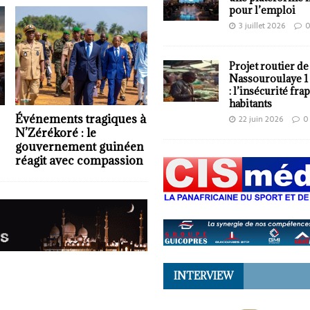
pour l’emploi
3 juillet 2026
Projet routier de
Nassouroulaye 1
: l’insécurité fra
habitants
Événements tragiques à
22 juin 2026
0
N’Zérékoré : le
gouvernement guinéen
réagit avec compassion
INTERVIEW