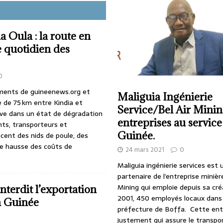
 Oula : la route en
e quotidien des
0
ments de guineenews.org et
Maliguia Ingénierie
e de 75 km entre Kindia et
Service/Bel Air Minin
ve dans un état de dégradation
entreprises au service
nts, transporteurs et
Guinée.
nt des nids de poule, des
ne hausse des coûts de
24 mars 2021
0
Maliguia ingénierie services est 
partenaire de l’entreprise minière
Mining qui emploie depuis sa cré
erdit l’exportation
2001, 450 employés locaux dans 
en Guinée
préfecture de Boffa. Cette ent
justement qui assure le transpo