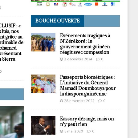
0
BOUCHE OUVERTE
USIF : «
ultés, nos
Événements tragiques à
nt grâce au
N’Zérékoré : le
timable de
gouvernement guinéen
Mohamed
réagit avec compassion
présentant
 Sierra
3 décembre 2024
0
0
Passeports biométriques :
L’initiative du Général
Mamadi Doumbouya pour
la diaspora guinéenne
28 novembre 2024
0
Kassory dérange, mais on
n’y peut rien
5 mai 2020
0