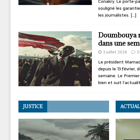
Conakry. Le porte‑p
souligné les garanti
les journalistes.
[…]
Doumbouya re
dans une sem
3 juillet 2026
0
Le président Mamad
depuis le 13 février, 
semaine. Le Premier 
bien et suit l’actual
JUSTICE
ACTUAL