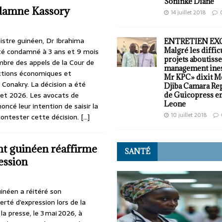
Soninké Diané
damne Kassory
14 juillet 2018
istre guinéen, Dr Ibrahima
ENTRETIEN EXCL
Malgré les diffic
té condamné à 3 ans et 9 mois
projets aboutisse
mbre des appels de la Cour de
management ines
actions économiques et
Mr KPC» dixit 
 Conakry. La décision a été
Djiba Camara Re
llet 2026. Les avocats de
de Guicopress en
Leone
ncé leur intention de saisir la
10 juillet 2018
ontester cette décision.
[…]
 guinéen réaffirme
SANTÉ
ession
néen a réitéré son
rté d’expression lors de la
a presse, le 3 mai 2026, à