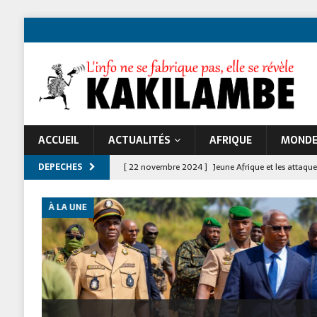
ACCUEIL
ACTUALITÉS
AFRIQUE
MOND
DEPECHES
[ 7 février 2020 ]
Déclaration N°001/FNDC/2020
[ 22 novembre 2024 ]
Jeune Afrique et les atta
À LA UNE
À LA UNE
Passeports biométriques : L’init