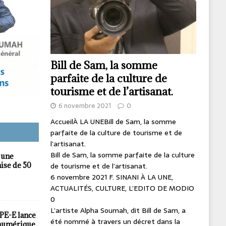
la Gu
prog
Bill de Sam, la somme
parfaite de la culture de
es attaques de François
tourisme et de l’artisanat.
 Président guinéen Mamadi
6 novembre 2021
0
AccueilÀ LA UNEBill de Sam, la somme
parfaite de la culture de tourisme et de
l’artisanat.
Bill de Sam, la somme parfaite de la culture
 une
ise de 50
de tourisme et de l’artisanat.
6 novembre 2021 F. SINANI À LA UNE,
0
ACTUALITÉS, CULTURE, L’EDITO DE MODIO
0
L’artiste Alpha Soumah, dit Bill de Sam, a
PE-E lance
été nommé à travers un décret dans la
numérique