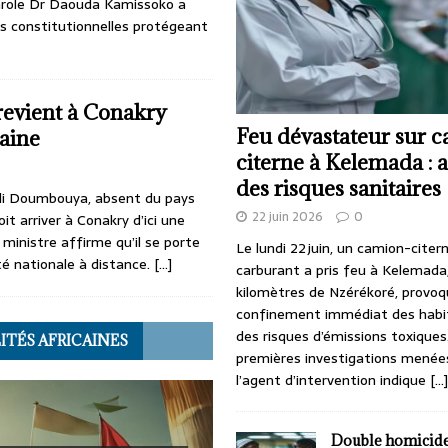
arole Dr Daouda Kamissoko a
es constitutionnelles protégeant
vient à Conakry
Feu dévastateur sur 
aine
citerne à Kelemada : 
des risques sanitaires
i Doumbouya, absent du pays
22 juin 2026
0
doit arriver à Conakry d’ici une
ministre affirme qu’il se porte
Le lundi 22 juin, un camion-citer
ité nationale à distance.
[…]
carburant a pris feu à Kelemada,
kilomètres de Nzérékoré, provo
confinement immédiat des habi
des risques d’émissions toxiques
ITÉS AFRICAINES
premières investigations menée
l’agent d’intervention indique
[...]
Double homicide 