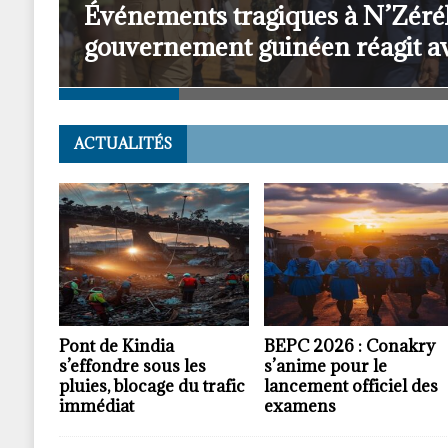
Général Mamadi Doumbouya pou
on
guinéenne
ACTUALITÉS
Pont de Kindia
BEPC 2026 : Conakry
s’effondre sous les
s’anime pour le
pluies, blocage du trafic
lancement officiel des
immédiat
examens