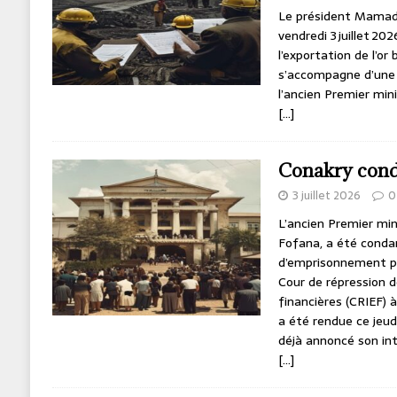
Le président Mamad
vendredi 3 juillet 20
l’exportation de l’or
s’accompagne d’une p
l’ancien Premier min
[…]
Conakry con
3 juillet 2026
0
L’ancien Premier min
Fofana, a été conda
d’emprisonnement pa
Cour de répression 
financières (CRIEF) à
a été rendue ce jeudi
déjà annoncé son int
[…]