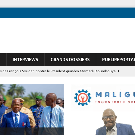
E
INTERVIEWS
GRANDS DOSSIERS
PUBLIREPORTA
À LA UNE
ques de François Soudan contre le Président guinéen Mamadi Doumbouya
À LA UNE
iative du