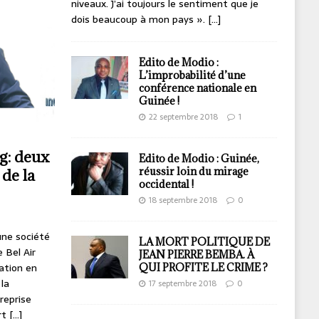
niveaux. J’ai toujours le sentiment que je
dois beaucoup à mon pays ».
[…]
Edito de Modio :
L’improbabilité d’une
conférence nationale en
Guinée !
22 septembre 2018
1
g: deux
Edito de Modio : Guinée,
réussir loin du mirage
 de la
occidental !
18 septembre 2018
0
une société
LA MORT POLITIQUE DE
 Bel Air
JEAN PIERRE BEMBA. À
ation en
QUI PROFITE LE CRIME ?
la
17 septembre 2018
0
reprise
rt
[...]