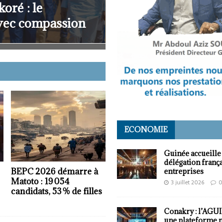
r la diaspora
Jeune Afrique et l
Soudan contre le
Doumbouya
ECONOMIE
Guinée accueille
délégation frança
BEPC 2026 démarre à
entreprises
Matoto : 19 054
3 juillet 2026
candidats, 53 % de filles
Conakry : l’AGUI
une plateforme 