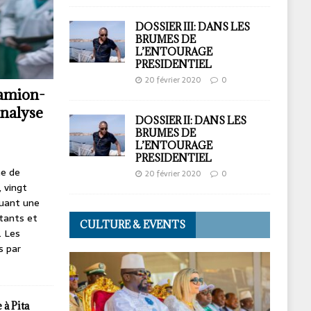
DOSSIER III: DANS LES
BRUMES DE
L’ENTOURAGE
PRESIDENTIEL
20 février 2020
0
camion-
analyse
DOSSIER II: DANS LES
BRUMES DE
L’ENTOURAGE
PRESIDENTIEL
ne de
20 février 2020
0
 vingt
quant une
tants et
CULTURE & EVENTS
. Les
s par
à Pita