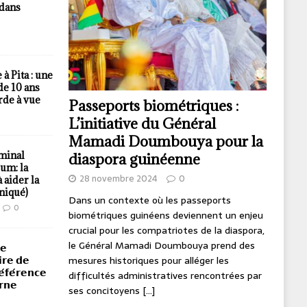
 dans
à Pita : une
de 10 ans
rde à vue
Passeports biométriques :
L’initiative du Général
Mamadi Doumbouya pour la
minal
diaspora guinéenne
um: la
28 novembre 2024
0
 aider la
iqué)
Dans un contexte où les passeports
0
biométriques guinéens deviennent un enjeu
crucial pour les compatriotes de la diaspora,
le Général Mamadi Doumbouya prend des
𝗲
mesures historiques pour alléger les
𝗶𝗿𝗲 𝗱𝗲
́𝗳𝗲́𝗿𝗲𝗻𝗰𝗲
difficultés administratives rencontrées par
𝗿𝗻𝗲
ses concitoyens
[...]