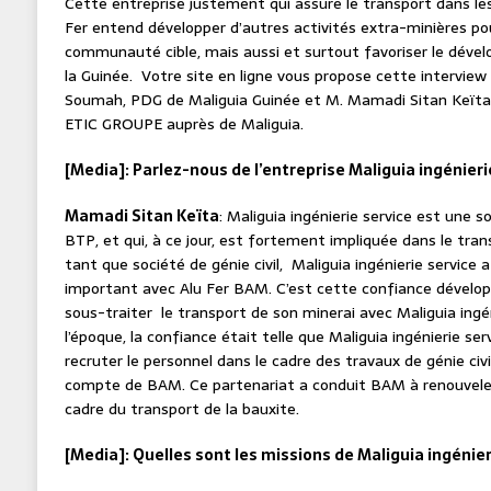
Cette entreprise justement qui assure le transport dans les
Fer entend développer d’autres activités extra-minières p
communauté cible, mais aussi et surtout favoriser le dév
la Guinée. Votre site en ligne vous propose cette interview
Soumah, PDG de Maliguia Guinée et M. Mamadi Sitan Keïta,
ETIC GROUPE auprès de Maliguia.
[Media]: Parlez-nous de l’entreprise Maliguia ingénieri
Mamadi Sitan Keïta
: Maliguia ingénierie service est une 
BTP, et qui, à ce jour, est fortement impliquée dans le tran
tant que société de génie civil, Maliguia ingénierie service 
important avec Alu Fer BAM. C’est cette confiance dévelo
sous-traiter le transport de son minerai avec Maliguia ingé
l’époque, la confiance était telle que Maliguia ingénierie s
recruter le personnel dans le cadre des travaux de génie civ
compte de BAM. Ce partenariat a conduit BAM à renouveler
cadre du transport de la bauxite.
[Media]: Quelles sont les missions de Maliguia ingénier