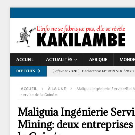
ACCUEIL
ACTUALITÉS
AFRIQUE
MOND
DEPECHES
[ 7 février 2020 ]
Déclaration N°001/FNDC/2020
[ 22 novembre 2024 ]
Jeune Afrique et les atta
ACCUEIL
À LA UNE
Maliguia Ingénierie Service/Bel A
À LA UNE
service de la Guinée.
Maliguia Ingénierie Servi
Mining: deux entreprises 