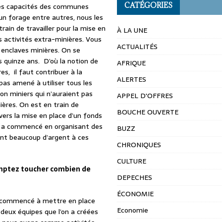
CATÉGORIES
es capacités des communes
 un forage entre autres, nous les
ain de travailler pour la mise en
À LA UNE
s activités extra-minières. Vous
ACTUALITÉS
es enclaves minières. On se
s quinze ans. D’où la notion de
AFRIQUE
s, il faut contribuer à la
ALERTES
pas amené à utiliser tous les
non miniers qui n’auraient pas
APPEL D'OFFRES
ières. On est en train de
BOUCHE OUVERTE
avers la mise en place d’un fonds
à a commencé en organisant des
BUZZ
ent beaucoup d’argent à ces
CHRONIQUES
CULTURE
omptez toucher combien de
DEPECHES
ÉCONOMIE
s commencé à mettre en place
Economie
deux équipes que l’on a créées