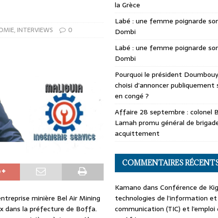
la Grèce
Labé : une femme poignarde son
OMIE
,
INTERVIEWS
0
Dombi
Labé : une femme poignarde son
Dombi
Pourquoi le président Doumbouya
choisi d’annoncer publiquement 
en congé ?
Affaire 28 septembre : colonel 
Lamah promu général de brigade
acquittement
COMMENTAIRES RÉCENT
Kamano
dans
Conférence de Kiga
entreprise minière Bel Air Mining
technologies de l’information et
ux dans la préfecture de Boffa.
communication (TIC) et l’emploi