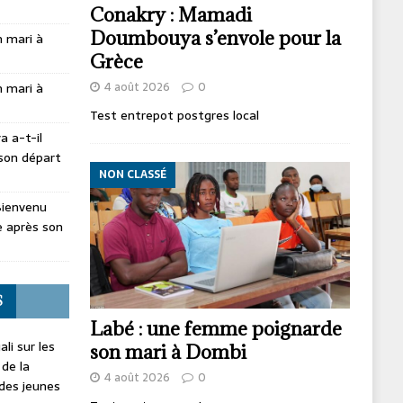
Conakry : Mamadi
Doumbouya s’envole pour la
 mari à
Grèce
4 août 2026
0
 mari à
Test entrepot postgres local
 a-t-il
son départ
NON CLASSÉ
Bienvenu
 après son
S
Labé : une femme poignarde
li sur les
son mari à Dombi
 de la
4 août 2026
0
 des jeunes