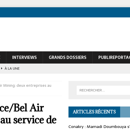
E
INTERVIEWS
GRANDS DOSSIERS
PUBLIREPORTA
À LA UNE
ques de François Soudan contre le Président guinéen Mamadi Doumbouya
ir Mining: deux entreprises au
ce/Bel Air
ARTICLES RÉCENTS
au service de
Conakry : Mamadi Doumbouya s’