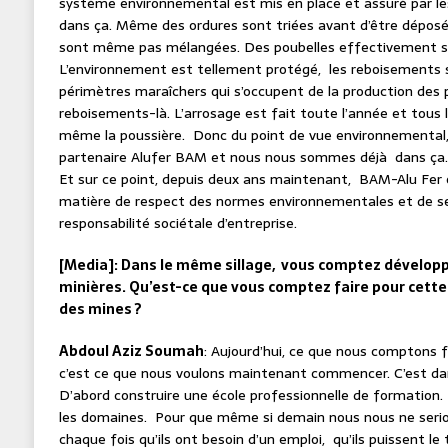
système environnemental est mis en place et assuré par le
dans ça. Même des ordures sont triées avant d’être déposé
sont même pas mélangées. Des poubelles effectivement so
L’environnement est tellement protégé, les reboisements s
périmètres maraîchers qui s’occupent de la production des p
reboisements-là. L’arrosage est fait toute l’année et tous 
même la poussière. Donc du point de vue environnemental,
partenaire Alufer BAM et nous nous sommes déjà dans ça.
Et sur ce point, depuis deux ans maintenant, BAM-Alu Fer 
matière de respect des normes environnementales et de se
responsabilité sociétale d’entreprise.
[Media]: Dans le même sillage, vous comptez développe
minières. Qu’est-ce que vous comptez faire pour cette
des mines ?
Abdoul Aziz Soumah
: Aujourd’hui, ce que nous comptons
c’est ce que nous voulons maintenant commencer. C’est dan
D’abord construire une école professionnelle de formation. E
les domaines. Pour que même si demain nous nous ne serio
chaque fois qu’ils ont besoin d’un emploi, qu’ils puissent le 