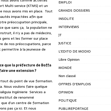
ue nous avons comme activités
EMPLOI
port Multi service (KTMS) et un
GRANDS DOSSIERS
ue nous avons mis en place. Tout
unautés impactées afin que
INSOLITE
tre préoccupation principale,
INTERVIEWS
ce que sans ça, la population ne
struit, il n’y a pas de médecins,
JT
s gens et les former sur place
JUSTICE
tre de nos préoccupations, parce
ut permettre à la jeunesse de
L'EDITO DE MODIO
Libre Opinion
ce que la préfecture de Boffa
MONDE
faire une extension ?
Non classé
urtout du point de vue formation.
OFFRES D'EMPLOIS
a. Nous voulons faire quelque
liguia Ingénierie Services a
OPINION
n institut de renommé
POLITIQUE
i que d’un centre de formation
ons pas ça ici. Et nous
PUBLIREPORTAGE