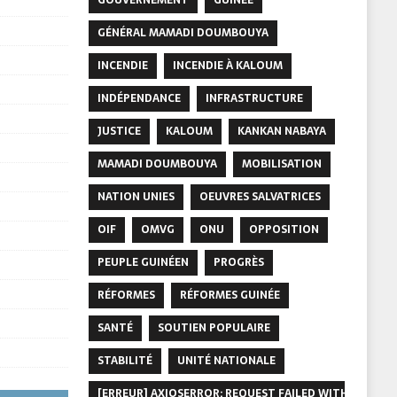
GÉNÉRAL MAMADI DOUMBOUYA
INCENDIE
INCENDIE À KALOUM
INDÉPENDANCE
INFRASTRUCTURE
JUSTICE
KALOUM
KANKAN NABAYA
MAMADI DOUMBOUYA
MOBILISATION
NATION UNIES
OEUVRES SALVATRICES
OIF
OMVG
ONU
OPPOSITION
PEUPLE GUINÉEN
PROGRÈS
RÉFORMES
RÉFORMES GUINÉE
SANTÉ
SOUTIEN POPULAIRE
STABILITÉ
UNITÉ NATIONALE
[ERREUR] AXIOSERROR: REQUEST FAILED WITH STATUS