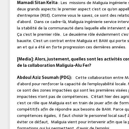
Mamadi Sitan Keïta
: Les missions de Maliguia ingénierie 
deux grands aspects: le premier aspect c’est ce qu’on appell
d’entreprise (RSE). Comme vous le savez, ce sont des rela
d’abord. Dans ce cadre-là, Maliguia ingénierie service int
la stabilité de la communauté dans laquelle elle intervient 
Ça c’est le premier rôle. Le deuxième rôle évidemment c’es
bauxite. C’est un contrat entre Maliguia et BAM qui porte 
an et qui a été en forte progression ces dernières années.
[Media]: Alors, justement, quelles sont les activités 
de la collaboration Maliguia-Alu Fer?
Abdoul Aziz Soumah (PDG):
Cette collaboration entre Ma
d’abord pour renforcer la capacité de l’employabilité local
ce sont des zones impactées qui sont les premières visées 
impactées n’ont pas de compétences. C’était hier des agri
c’est ce rôle que Maliguia est en train de jouer afin de for
compétitifs afin de répondre aux besoins de BAM. Parce qu
compétences égales, il faut choisir le personnel local sau
éviter ce défaut, Maliguia vient pour intervenir afin que la 
formations qui lui permettent d’avoir de l’emploi.