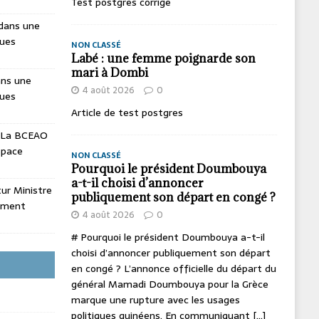
Test postgres corrige
dans une
ques
NON CLASSÉ
Labé : une femme poignarde son
mari à Dombi
ans une
4 août 2026
0
ques
Article de test postgres
La BCEAO
espace
NON CLASSÉ
Pourquoi le président Doumbouya
a-t-il choisi d’annoncer
utur Ministre
publiquement son départ en congé ?
ement
4 août 2026
0
# Pourquoi le président Doumbouya a-t-il
choisi d’annoncer publiquement son départ
en congé ? L’annonce officielle du départ du
général Mamadi Doumbouya pour la Grèce
marque une rupture avec les usages
politiques guinéens. En communiquant
[...]