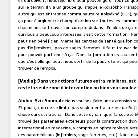
et qui doivent nous rejoindre pour pouvoir gérer tout ce q
sur le terrain. Il y a un groupe qui s’appelle Kolisôkhô Trans
autre qui est entreprise communautaire Kolisôkhô (ECK), q
ça pour élargir notre champ d’action sur toutes les comm
chacun puisse trouver son compte dedans. En plus de ça, no
qui nous a beaucoup intéressés, c’est cette formation. Par
peut rien bénéficier. Même les centres de santé que l’on con
pas d’infirmières, pas de sages-femmes. Il faut trouver de
pour pouvoir participer à ça. Donc la formation est au cen
que c’est elle qui peut nous sortir de la pauvreté et qui pe
trouver de l’emploi.
[Media]: Dans vos actions futures extra-minières, est-
reste la seule zone d’intervention ou bien vous voulez 
Abdoul Aziz Soumah
: Nous voulons faire une extension s
Et pour ça, on ne se limite pas seulement à la zone de Boff
chose qui est national. Dans cette dynamique, la société Ma
trouvé des partenaires extérieurs pour la construction d’u
international en médecine, y compris en ophtalmologie ains
des paramédicaux (infirmiers, sage femmes, etc.). Nous n’av