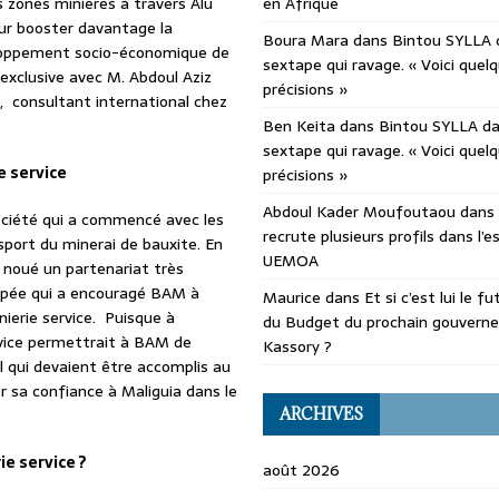
 zones minières à travers Alu
en Afrique
our booster davantage la
Boura Mara
dans
Bintou SYLLA 
eloppement socio-économique de
sextape qui ravage. « Voici quel
 exclusive avec M. Abdoul Aziz
précisions »
 consultant international chez
Ben Keita
dans
Bintou SYLLA d
sextape qui ravage. « Voici quel
e service
précisions »
Abdoul Kader Moufoutaou
dans
société qui a commencé avec les
recrute plusieurs profils dans l’
sport du minerai de bauxite. En
UEMOA
a noué un partenariat très
ppée qui a encouragé BAM à
Maurice
dans
Et si c’est lui le f
nierie service. Puisque à
du Budget du prochain gouvern
ervice permettrait à BAM de
Kassory ?
il qui devaient être accomplis au
 sa confiance à Maliguia dans le
ARCHIVES
ie service ?
août 2026