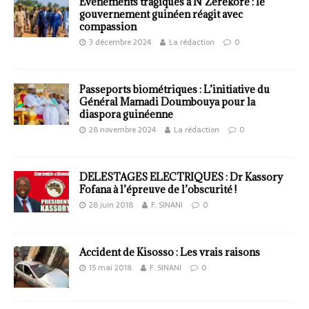
Événements tragiques à N’Zérékoré : le
gouvernement guinéen réagit avec
compassion
3 décembre 2024
La rédaction
0
Passeports biométriques : L’initiative du
Général Mamadi Doumbouya pour la
diaspora guinéenne
28 novembre 2024
La rédaction
0
DELESTAGES ELECTRIQUES : Dr Kassory
Fofana à l’épreuve de l’obscurité !
28 juin 2018
F. SINANI
0
Accident de Kisosso : Les vrais raisons
15 mai 2018
F. SINANI
0