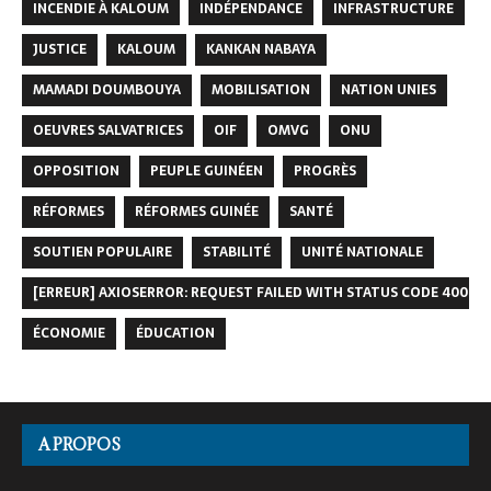
INCENDIE À KALOUM
INDÉPENDANCE
INFRASTRUCTURE
JUSTICE
KALOUM
KANKAN NABAYA
MAMADI DOUMBOUYA
MOBILISATION
NATION UNIES
OEUVRES SALVATRICES
OIF
OMVG
ONU
OPPOSITION
PEUPLE GUINÉEN
PROGRÈS
RÉFORMES
RÉFORMES GUINÉE
SANTÉ
SOUTIEN POPULAIRE
STABILITÉ
UNITÉ NATIONALE
[ERREUR] AXIOSERROR: REQUEST FAILED WITH STATUS CODE 400
ÉCONOMIE
ÉDUCATION
A PROPOS