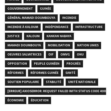
GOUVERNEMENT
GUINÉE
GÉNÉRAL MAMADI DOUMBOUYA
INCENDIE
INCENDIE À KALOUM
INDÉPENDANCE
INFRASTRUCTURE
JUSTICE
KALOUM
KANKAN NABAYA
MAMADI DOUMBOUYA
MOBILISATION
NATION UNIES
OEUVRES SALVATRICES
OIF
OMVG
ONU
OPPOSITION
PEUPLE GUINÉEN
PROGRÈS
RÉFORMES
RÉFORMES GUINÉE
SANTÉ
SOUTIEN POPULAIRE
STABILITÉ
UNITÉ NATIONALE
[ERREUR] AXIOSERROR: REQUEST FAILED WITH STATUS CODE 400
ÉCONOMIE
ÉDUCATION