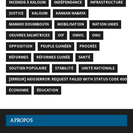
INCENDIE À KALOUM
INDÉPENDANCE
INFRASTRUCTURE
JUSTICE
KALOUM
KANKAN NABAYA
MAMADI DOUMBOUYA
MOBILISATION
NATION UNIES
OEUVRES SALVATRICES
OIF
OMVG
ONU
OPPOSITION
PEUPLE GUINÉEN
PROGRÈS
RÉFORMES
RÉFORMES GUINÉE
SANTÉ
SOUTIEN POPULAIRE
STABILITÉ
UNITÉ NATIONALE
[ERREUR] AXIOSERROR: REQUEST FAILED WITH STATUS CODE 400
ÉCONOMIE
ÉDUCATION
A PROPOS