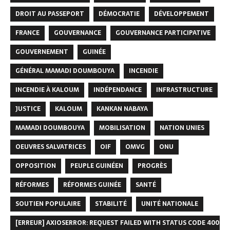
DROIT AU PASSEPORT
DÉMOCRATIE
DÉVELOPPEMENT
FRANCE
GOUVERNANCE
GOUVERNANCE PARTICIPATIVE
GOUVERNEMENT
GUINÉE
GÉNÉRAL MAMADI DOUMBOUYA
INCENDIE
INCENDIE À KALOUM
INDÉPENDANCE
INFRASTRUCTURE
JUSTICE
KALOUM
KANKAN NABAYA
MAMADI DOUMBOUYA
MOBILISATION
NATION UNIES
OEUVRES SALVATRICES
OIF
OMVG
ONU
OPPOSITION
PEUPLE GUINÉEN
PROGRÈS
RÉFORMES
RÉFORMES GUINÉE
SANTÉ
SOUTIEN POPULAIRE
STABILITÉ
UNITÉ NATIONALE
[ERREUR] AXIOSERROR: REQUEST FAILED WITH STATUS CODE 400