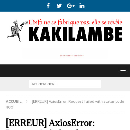
ACCUEIL
[ERREUR] AxiosError: Request failed with status code
400
[ERREUR] AxiosError: