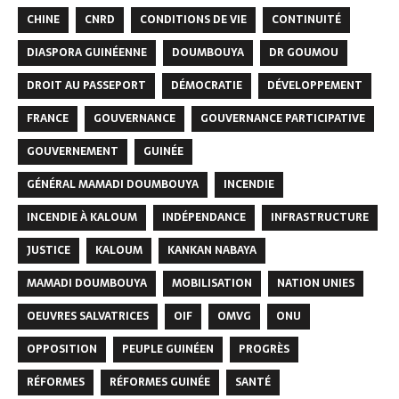
CHINE
CNRD
CONDITIONS DE VIE
CONTINUITÉ
DIASPORA GUINÉENNE
DOUMBOUYA
DR GOUMOU
DROIT AU PASSEPORT
DÉMOCRATIE
DÉVELOPPEMENT
FRANCE
GOUVERNANCE
GOUVERNANCE PARTICIPATIVE
GOUVERNEMENT
GUINÉE
GÉNÉRAL MAMADI DOUMBOUYA
INCENDIE
INCENDIE À KALOUM
INDÉPENDANCE
INFRASTRUCTURE
JUSTICE
KALOUM
KANKAN NABAYA
MAMADI DOUMBOUYA
MOBILISATION
NATION UNIES
OEUVRES SALVATRICES
OIF
OMVG
ONU
OPPOSITION
PEUPLE GUINÉEN
PROGRÈS
RÉFORMES
RÉFORMES GUINÉE
SANTÉ