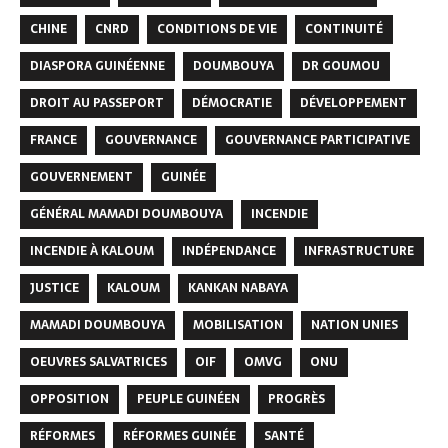
CHINE
CNRD
CONDITIONS DE VIE
CONTINUITÉ
DIASPORA GUINÉENNE
DOUMBOUYA
DR GOUMOU
DROIT AU PASSEPORT
DÉMOCRATIE
DÉVELOPPEMENT
FRANCE
GOUVERNANCE
GOUVERNANCE PARTICIPATIVE
GOUVERNEMENT
GUINÉE
GÉNÉRAL MAMADI DOUMBOUYA
INCENDIE
INCENDIE À KALOUM
INDÉPENDANCE
INFRASTRUCTURE
JUSTICE
KALOUM
KANKAN NABAYA
MAMADI DOUMBOUYA
MOBILISATION
NATION UNIES
OEUVRES SALVATRICES
OIF
OMVG
ONU
OPPOSITION
PEUPLE GUINÉEN
PROGRÈS
RÉFORMES
RÉFORMES GUINÉE
SANTÉ