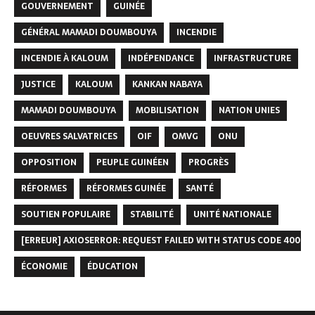
GOUVERNEMENT
GUINÉE
GÉNÉRAL MAMADI DOUMBOUYA
INCENDIE
INCENDIE À KALOUM
INDÉPENDANCE
INFRASTRUCTURE
JUSTICE
KALOUM
KANKAN NABAYA
MAMADI DOUMBOUYA
MOBILISATION
NATION UNIES
OEUVRES SALVATRICES
OIF
OMVG
ONU
OPPOSITION
PEUPLE GUINÉEN
PROGRÈS
RÉFORMES
RÉFORMES GUINÉE
SANTÉ
SOUTIEN POPULAIRE
STABILITÉ
UNITÉ NATIONALE
[ERREUR] AXIOSERROR: REQUEST FAILED WITH STATUS CODE 400
ÉCONOMIE
ÉDUCATION