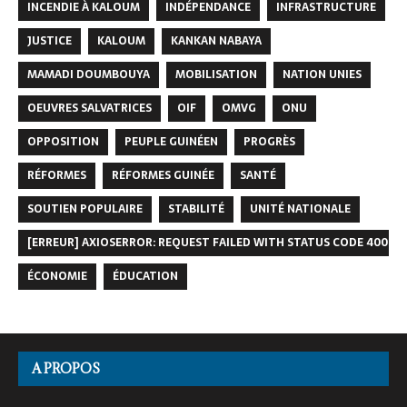
INCENDIE À KALOUM
INDÉPENDANCE
INFRASTRUCTURE
JUSTICE
KALOUM
KANKAN NABAYA
MAMADI DOUMBOUYA
MOBILISATION
NATION UNIES
OEUVRES SALVATRICES
OIF
OMVG
ONU
OPPOSITION
PEUPLE GUINÉEN
PROGRÈS
RÉFORMES
RÉFORMES GUINÉE
SANTÉ
SOUTIEN POPULAIRE
STABILITÉ
UNITÉ NATIONALE
[ERREUR] AXIOSERROR: REQUEST FAILED WITH STATUS CODE 400
ÉCONOMIE
ÉDUCATION
A PROPOS