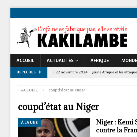
ACCUEIL
ACTUALITÉS
AFRIQUE
MOND
DEPECHES
[ 22 novembre 2024 ]
Jeune Afrique et les atta
À LA UNE
ACCUEIL
coupd’état au Niger
[ 7 février 2020 ]
Déclaration N°001/FNDC/2020
coupd’état au Niger
Niger : Kemi 
À LA UNE
contre la Fr