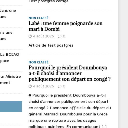
Test postgres corrige
dans une
ques
NON CLASSÉ
Labé : une femme poignarde son
mari à Dombi
ans une
4 août 2026
0
ques
Article de test postgres
La BCEAO
espace
NON CLASSÉ
Pourquoi le président Doumbouya
a-t-il choisi d’annoncer
utur Ministre
publiquement son départ en congé ?
ement
4 août 2026
0
# Pourquoi le président Doumbouya a-t-il
choisi d’annoncer publiquement son départ
en congé ? L’annonce officielle du départ du
général Mamadi Doumbouya pour la Grèce
marque une rupture avec les usages
politiques guinéens. En communiquant
[...]