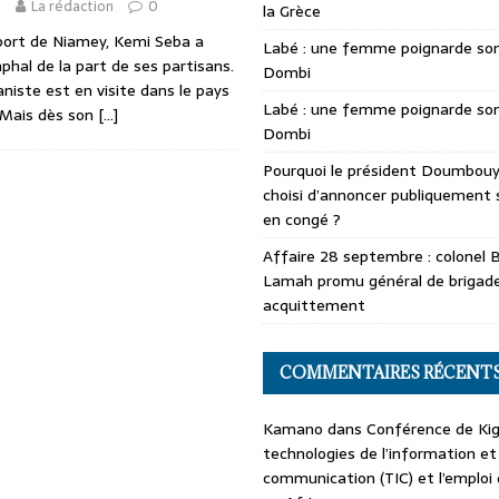
3
La rédaction
0
la Grèce
oport de Niamey, Kemi Seba a
Labé : une femme poignarde son
phal de la part de ses partisans.
Dombi
aniste est en visite dans le pays
Labé : une femme poignarde son
. Mais dès son
[…]
Dombi
Pourquoi le président Doumbouya
choisi d’annoncer publiquement 
en congé ?
Affaire 28 septembre : colonel 
Lamah promu général de brigade
acquittement
COMMENTAIRES RÉCENT
Kamano
dans
Conférence de Kiga
technologies de l’information et
communication (TIC) et l’emploi