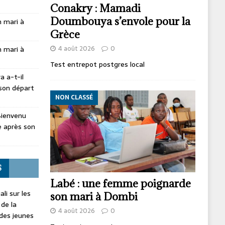
Conakry : Mamadi
Doumbouya s’envole pour la
 mari à
Grèce
4 août 2026
0
 mari à
Test entrepot postgres local
 a-t-il
son départ
NON CLASSÉ
Bienvenu
 après son
S
Labé : une femme poignarde
li sur les
son mari à Dombi
 de la
4 août 2026
0
 des jeunes