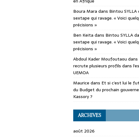
en Afrique
Boura Mara
dans
Bintou SYLLA 
sextape qui ravage. « Voici quel
précisions »
Ben Keita
dans
Bintou SYLLA d
sextape qui ravage. « Voici quel
précisions »
Abdoul Kader Moufoutaou
dans
recrute plusieurs profils dans l’
UEMOA
Maurice
dans
Et si c’est lui le f
du Budget du prochain gouvern
Kassory ?
ARCHIVES
août 2026