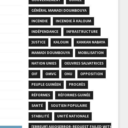
GÉNÉRAL MAMADI DOUMBOUYA
INCENDIE
INCENDIE À KALOUM
INDÉPENDANCE
INFRASTRUCTURE
JUSTICE
KALOUM
KANKAN NABAYA
MAMADI DOUMBOUYA
MOBILISATION
NATION UNIES
OEUVRES SALVATRICES
OIF
OMVG
ONU
OPPOSITION
PEUPLE GUINÉEN
PROGRÈS
RÉFORMES
RÉFORMES GUINÉE
SANTÉ
SOUTIEN POPULAIRE
STABILITÉ
UNITÉ NATIONALE
[ERREUR] AXIOSERROR: REQUEST FAILED WITH STATUS