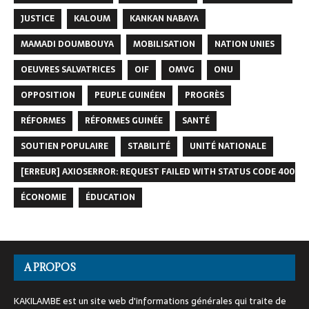
JUSTICE
KALOUM
KANKAN NABAYA
MAMADI DOUMBOUYA
MOBILISATION
NATION UNIES
OEUVRES SALVATRICES
OIF
OMVG
ONU
OPPOSITION
PEUPLE GUINÉEN
PROGRÈS
RÉFORMES
RÉFORMES GUINÉE
SANTÉ
SOUTIEN POPULAIRE
STABILITÉ
UNITÉ NATIONALE
[ERREUR] AXIOSERROR: REQUEST FAILED WITH STATUS CODE 400
ÉCONOMIE
ÉDUCATION
A PROPOS
KAKILAMBE est un site web d'informations générales qui traite de