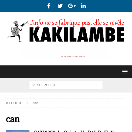
ACCUEIL
can
can