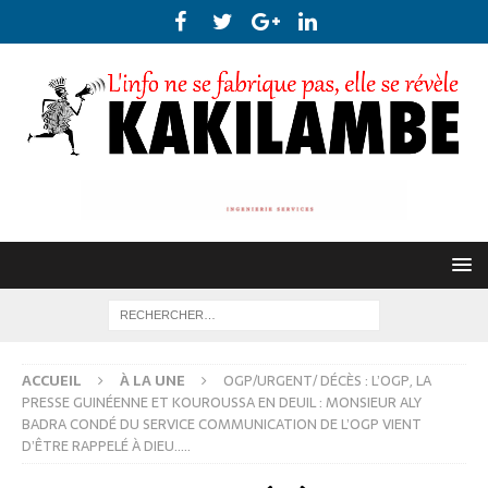
ACCUEIL
À LA UNE
OGP/URGENT/ DÉCÈS : L’OGP, LA
PRESSE GUINÉENNE ET KOUROUSSA EN DEUIL : MONSIEUR ALY
BADRA CONDÉ DU SERVICE COMMUNICATION DE L’OGP VIENT
D’ÊTRE RAPPELÉ À DIEU…..