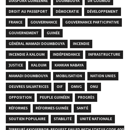
DIASPORA GUINÉENNE
DOUMBOUYA
DR GOUMOU
DROIT AU PASSEPORT
DÉMOCRATIE
DÉVELOPPEMENT
FRANCE
GOUVERNANCE
GOUVERNANCE PARTICIPATIVE
GOUVERNEMENT
GUINÉE
GÉNÉRAL MAMADI DOUMBOUYA
INCENDIE
INCENDIE À KALOUM
INDÉPENDANCE
INFRASTRUCTURE
JUSTICE
KALOUM
KANKAN NABAYA
MAMADI DOUMBOUYA
MOBILISATION
NATION UNIES
OEUVRES SALVATRICES
OIF
OMVG
ONU
OPPOSITION
PEUPLE GUINÉEN
PROGRÈS
RÉFORMES
RÉFORMES GUINÉE
SANTÉ
SOUTIEN POPULAIRE
STABILITÉ
UNITÉ NATIONALE
[ERREUR] AXIOSERROR: REQUEST FAILED WITH STATUS CODE 400