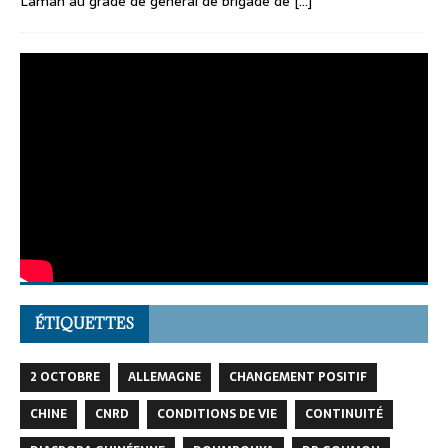
Lamah au grade de général de brigade de
[...]
ÉTIQUETTES
2 OCTOBRE
ALLEMAGNE
CHANGEMENT POSITIF
CHINE
CNRD
CONDITIONS DE VIE
CONTINUITÉ