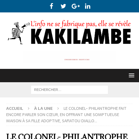
ACCUEIL
À LA UNE
LE COLONEL- PHILANTROPHE FAIT
ENCORE PARLER SON CŒUR, EN OFFRANT UNE SOMPTUEUSE
MAISON À SA FILLE ADOPTIVE, SAFIATOU DIALLO…
LE COLONEL- PHILANTROPHE