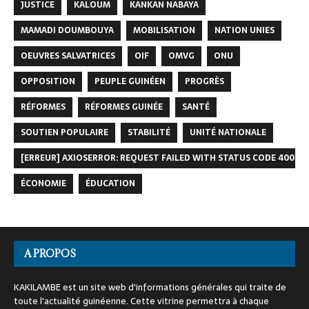
JUSTICE
KALOUM
KANKAN NABAYA
MAMADI DOUMBOUYA
MOBILISATION
NATION UNIES
OEUVRES SALVATRICES
OIF
OMVG
ONU
OPPOSITION
PEUPLE GUINÉEN
PROGRÈS
RÉFORMES
RÉFORMES GUINÉE
SANTÉ
SOUTIEN POPULAIRE
STABILITÉ
UNITÉ NATIONALE
[ERREUR] AXIOSERROR: REQUEST FAILED WITH STATUS CODE 400
ÉCONOMIE
ÉDUCATION
A PROPOS
KAKILAMBE est un site web d'informations générales qui traite de
toute l'actualité guinéenne. Cette vitrine permettra à chaque