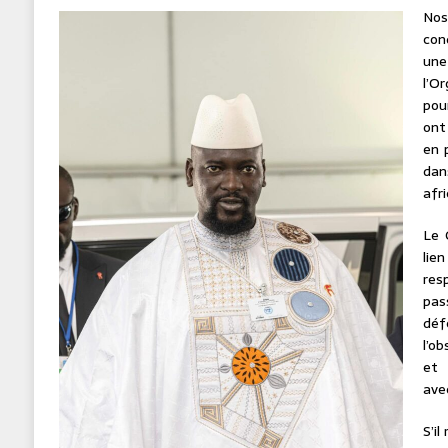
Nos
con
une
l’O
pou
ont 
en 
dan
afri
Le 
li
res
pas
déf
l’o
et 
avec
S’i