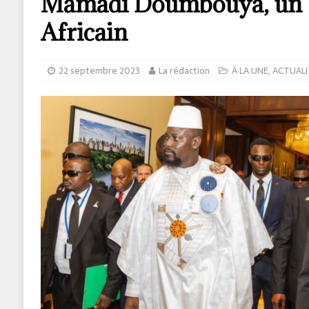
Mamadi Doumbouya, un
Africain
22 septembre 2023
La rédaction
À LA UNE
,
ACTUALI