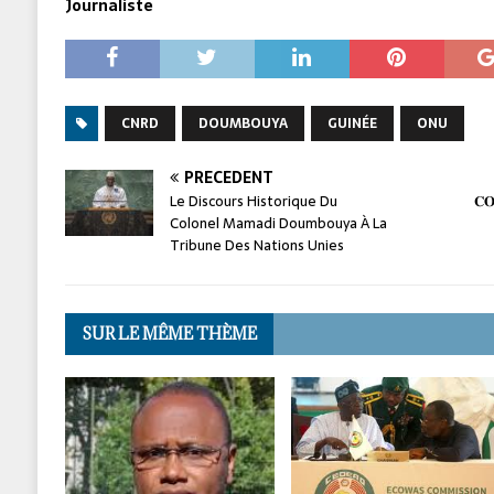
Journaliste
CNRD
DOUMBOUYA
GUINÉE
ONU
PRÉCÉDENT
Le Discours Historique Du
𝐂𝐎
Colonel Mamadi Doumbouya À La
Tribune Des Nations Unies
SUR LE MÊME THÈME