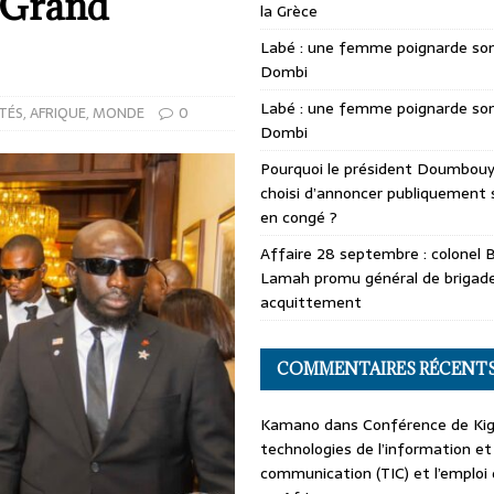
 Grand
la Grèce
Labé : une femme poignarde son
Dombi
Labé : une femme poignarde son
TÉS
,
AFRIQUE
,
MONDE
0
Dombi
Pourquoi le président Doumbouya
choisi d’annoncer publiquement 
en congé ?
Affaire 28 septembre : colonel 
Lamah promu général de brigade
acquittement
COMMENTAIRES RÉCENT
Kamano
dans
Conférence de Kiga
technologies de l’information et
communication (TIC) et l’emploi