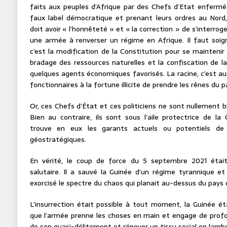
faits aux peuples d’Afrique par des Chefs d’Etat enfermés
faux label démocratique et prenant leurs ordres au Nor
doit avoir « l’honnêteté » et « la correction » de s’interro
une armée à renverser un régime en Afrique. Il faut soigne
c’est la modification de la Constitution pour se maintenir 
bradage des ressources naturelles et la confiscation de la
quelques agents économiques favorisés. La racine, c’est au
fonctionnaires à la fortune illicite de prendre les rênes du p
Or, ces Chefs d’État et ces politiciens ne sont nullement 
Bien au contraire, ils sont sous l’aile protectrice de l
trouve en eux les garants actuels ou potentiels de
géostratégiques.
En vérité, le coup de force du 5 septembre 2021 était
salutaire. Il a sauvé la Guinée d’un régime tyrannique et 
exorcisé le spectre du chaos qui planait au-dessus du pay
L’insurrection était possible à tout moment, la Guinée éta
que l’armée prenne les choses en main et engage de profo
de son quasi-délitement et rénover un tissu social en lamb