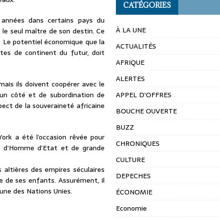
CATÉGORIES
es années dans certains pays du
À LA UNE
e le seul maître de son destin. Ce
e. Le potentiel économique que la
ACTUALITÉS
istes de continent du futur, doit
AFRIQUE
ALERTES
mais ils doivent coopérer avec le
d’un côté et de subordination de
APPEL D'OFFRES
spect de la souveraineté africaine
BOUCHE OUVERTE
BUZZ
York a été l’occasion rêvée pour
CHRONIQUES
re d’Homme d’Etat et de grande
CULTURE
altières des empires séculaires
DEPECHES
e de ses enfants. Assurément, il
bune des Nations Unies.
ÉCONOMIE
Economie