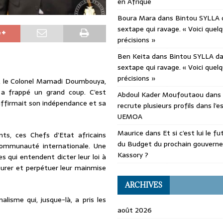
en Afrique
Boura Mara
dans
Bintou SYLLA 
sextape qui ravage. « Voici quel
précisions »
Ben Keita
dans
Bintou SYLLA d
sextape qui ravage. « Voici quel
précisions »
es, le Colonel Mamadi Doumbouya,
a frappé un grand coup. C’est
Abdoul Kader Moufoutaou
dans
affirmait son indépendance et sa
recrute plusieurs profils dans l’
UEMOA
Maurice
dans
Et si c’est lui le f
nts, ces Chefs d’Etat africains
du Budget du prochain gouvern
communauté internationale. Une
Kassory ?
s qui entendent dicter leur loi à
ssurer et perpétuer leur mainmise
ARCHIVES
isme qui, jusque-là, a pris les
août 2026