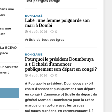
Test postgres corrige
dans une
ques
NON CLASSÉ
Labé : une femme poignarde son
mari à Dombi
ans une
4 août 2026
0
ques
Article de test postgres
La BCEAO
espace
NON CLASSÉ
Pourquoi le président Doumbouya
a-t-il choisi d’annoncer
utur Ministre
publiquement son départ en congé ?
ement
4 août 2026
0
# Pourquoi le président Doumbouya a-t-il
choisi d’annoncer publiquement son départ
en congé ? L’annonce officielle du départ du
général Mamadi Doumbouya pour la Grèce
marque une rupture avec les usages
politiques guinéens. En communiquant
[...]