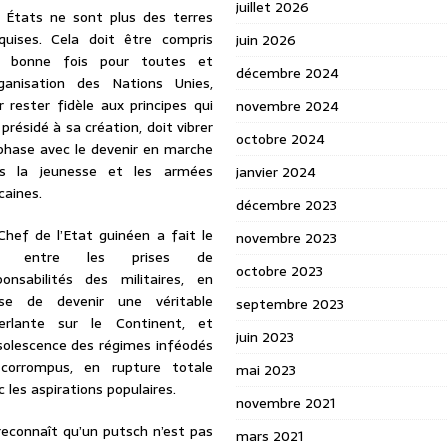
juillet 2026
 États ne sont plus des terres
quises. Cela doit être compris
juin 2026
 bonne fois pour toutes et
décembre 2024
rganisation des Nations Unies,
r rester fidèle aux principes qui
novembre 2024
présidé à sa création, doit vibrer
octobre 2024
phase avec le devenir en marche
s la jeunesse et les armées
janvier 2024
caines.
décembre 2023
Chef de l’Etat guinéen a fait le
novembre 2023
en entre les prises de
octobre 2023
ponsabilités des militaires, en
se de devenir une véritable
septembre 2023
erlante sur le Continent, et
juin 2023
bsolescence des régimes inféodés
corrompus, en rupture totale
mai 2023
 les aspirations populaires.
novembre 2021
l reconnaît qu’un putsch n’est pas
mars 2021