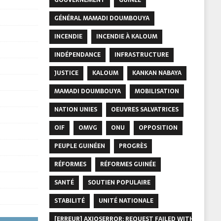
GÉNÉRAL MAMADI DOUMBOUYA
INCENDIE
INCENDIE À KALOUM
INDÉPENDANCE
INFRASTRUCTURE
JUSTICE
KALOUM
KANKAN NABAYA
MAMADI DOUMBOUYA
MOBILISATION
NATION UNIES
OEUVRES SALVATRICES
OIF
OMVG
ONU
OPPOSITION
PEUPLE GUINÉEN
PROGRÈS
RÉFORMES
RÉFORMES GUINÉE
SANTÉ
SOUTIEN POPULAIRE
STABILITÉ
UNITÉ NATIONALE
[ERREUR] AXIOSERROR: REQUEST FAILED WITH STATUS