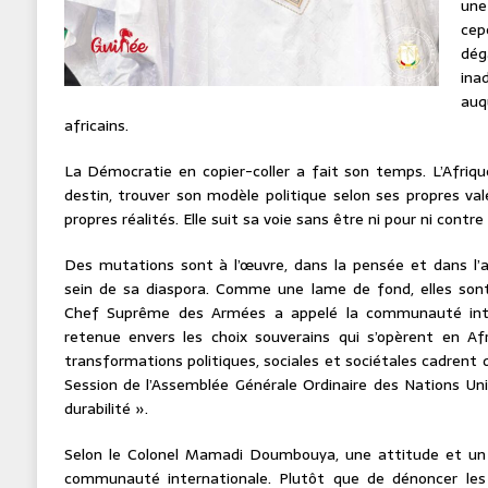
une
ce
dé
ina
auq
africains.
La Démocratie en copier-coller a fait son temps. L’Afrique
destin, trouver son modèle politique selon ses propres va
propres réalités. Elle suit sa voie sans être ni pour ni cont
Des mutations sont à l’œuvre, dans la pensée et dans l’a
sein de sa diaspora. Comme une lame de fond, elles sont 
Chef Suprême des Armées a appelé la communauté inte
retenue envers les choix souverains qui s’opèrent en Afr
transformations politiques, sociales et sociétales cadrent d
Session de l’Assemblée Générale Ordinaire des Nations Unie
durabilité ».
Selon le Colonel Mamadi Doumbouya, une attitude et un
communauté internationale. Plutôt que de dénoncer les