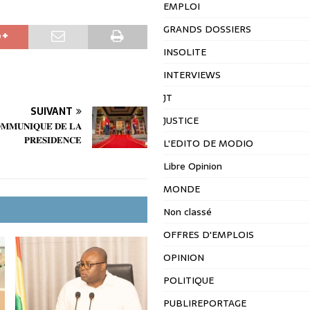
EMPLOI
GRANDS DOSSIERS
INSOLITE
INTERVIEWS
JT
SUIVANT
JUSTICE
𝐌𝐌𝐔𝐍𝐈𝐐𝐔𝐄́ 𝐃𝐄 𝐋𝐀
𝐏𝐑𝐄́𝐒𝐈𝐃𝐄𝐍𝐂𝐄
L'EDITO DE MODIO
Libre Opinion
MONDE
Non classé
OFFRES D'EMPLOIS
OPINION
POLITIQUE
PUBLIREPORTAGE