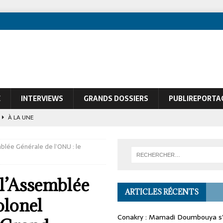
E
INTERVIEWS
GRANDS DOSSIERS
PUBLIREPORTA
À LA UNE
ques de François Soudan contre le Président guinéen Mamadi Doumbouya
blée Générale de l’ONU : le
 l’Assemblée
ARTICLES RÉCENTS
olonel
Conakry : Mamadi Doumbouya s’