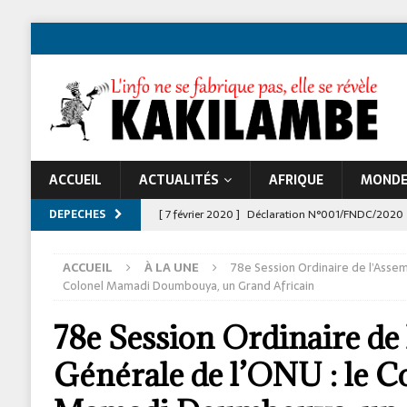
ACCUEIL
ACTUALITÉS
AFRIQUE
MOND
DEPECHES
[ 7 février 2020 ]
Déclaration N°001/FNDC/2020
[ 22 novembre 2024 ]
Jeune Afrique et les atta
ACCUEIL
À LA UNE
78e Session Ordinaire de l’Assem
À LA UNE
Colonel Mamadi Doumbouya, un Grand Africain
78e Session Ordinaire de
Générale de l’ONU : le C