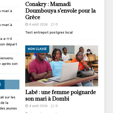
Conakry : Mamadi
Doumbouya s’envole pour la
 mari à
Grèce
4 août 2026
0
 mari à
Test entrepot postgres local
 a-t-il
son départ
NON CLASSÉ
Bienvenu
 après son
S
Labé : une femme poignarde
li sur les
son mari à Dombi
 de la
4 août 2026
0
 des jeunes