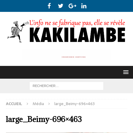
ACCUEIL
Média
large_Beimy-696×463
large_Beimy-696×463