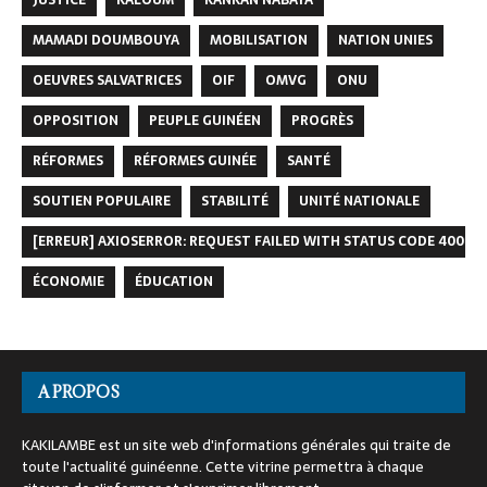
JUSTICE
KALOUM
KANKAN NABAYA
MAMADI DOUMBOUYA
MOBILISATION
NATION UNIES
OEUVRES SALVATRICES
OIF
OMVG
ONU
OPPOSITION
PEUPLE GUINÉEN
PROGRÈS
RÉFORMES
RÉFORMES GUINÉE
SANTÉ
SOUTIEN POPULAIRE
STABILITÉ
UNITÉ NATIONALE
[ERREUR] AXIOSERROR: REQUEST FAILED WITH STATUS CODE 400
ÉCONOMIE
ÉDUCATION
A PROPOS
KAKILAMBE est un site web d'informations générales qui traite de
toute l'actualité guinéenne. Cette vitrine permettra à chaque