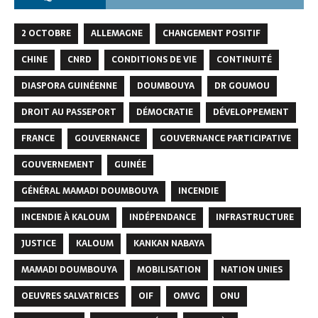
2 OCTOBRE
ALLEMAGNE
CHANGEMENT POSITIF
CHINE
CNRD
CONDITIONS DE VIE
CONTINUITÉ
DIASPORA GUINÉENNE
DOUMBOUYA
DR GOUMOU
DROIT AU PASSEPORT
DÉMOCRATIE
DÉVELOPPEMENT
FRANCE
GOUVERNANCE
GOUVERNANCE PARTICIPATIVE
GOUVERNEMENT
GUINÉE
GÉNÉRAL MAMADI DOUMBOUYA
INCENDIE
INCENDIE À KALOUM
INDÉPENDANCE
INFRASTRUCTURE
JUSTICE
KALOUM
KANKAN NABAYA
MAMADI DOUMBOUYA
MOBILISATION
NATION UNIES
OEUVRES SALVATRICES
OIF
OMVG
ONU