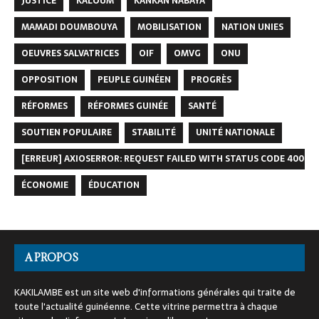
JUSTICE
KALOUM
KANKAN NABAYA
MAMADI DOUMBOUYA
MOBILISATION
NATION UNIES
OEUVRES SALVATRICES
OIF
OMVG
ONU
OPPOSITION
PEUPLE GUINÉEN
PROGRÈS
RÉFORMES
RÉFORMES GUINÉE
SANTÉ
SOUTIEN POPULAIRE
STABILITÉ
UNITÉ NATIONALE
[ERREUR] AXIOSERROR: REQUEST FAILED WITH STATUS CODE 400
ÉCONOMIE
ÉDUCATION
A PROPOS
KAKILAMBE est un site web d'informations générales qui traite de
toute l'actualité guinéenne. Cette vitrine permettra à chaque