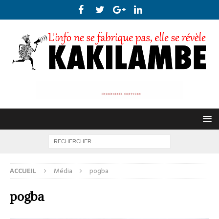
ACCUEIL
Média
pogba
pogba