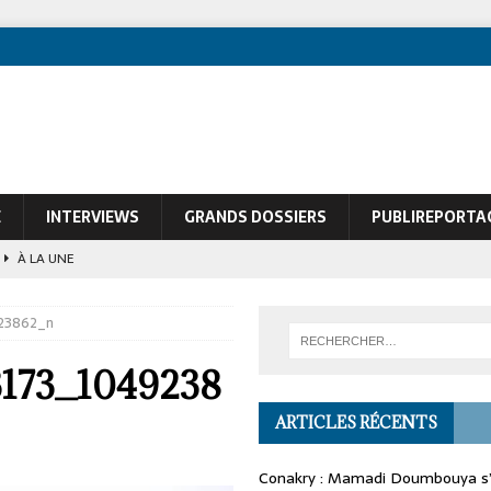
E
INTERVIEWS
GRANDS DOSSIERS
PUBLIREPORTA
À LA UNE
ques de François Soudan contre le Président guinéen Mamadi Doumbouya
23862_n
3173_1049238
ARTICLES RÉCENTS
Conakry : Mamadi Doumbouya s’