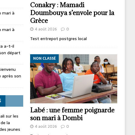
Conakry : Mamadi
Doumbouya s’envole pour la
 mari à
Grèce
4 août 2026
0
 mari à
Test entrepot postgres local
 a-t-il
son départ
NON CLASSÉ
Bienvenu
 après son
S
Labé : une femme poignarde
li sur les
son mari à Dombi
 de la
4 août 2026
0
 des jeunes