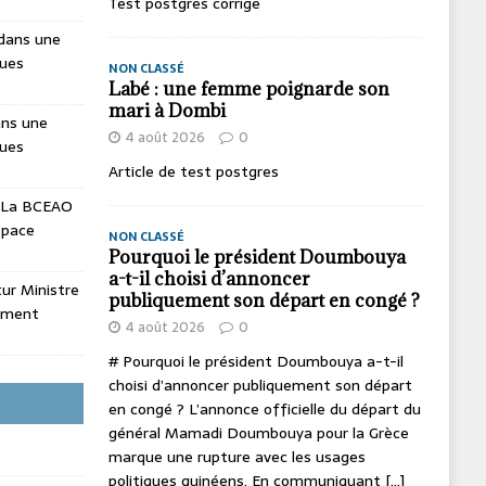
Test postgres corrige
dans une
ques
NON CLASSÉ
Labé : une femme poignarde son
mari à Dombi
ans une
4 août 2026
0
ques
Article de test postgres
La BCEAO
espace
NON CLASSÉ
Pourquoi le président Doumbouya
a-t-il choisi d’annoncer
utur Ministre
publiquement son départ en congé ?
ement
4 août 2026
0
# Pourquoi le président Doumbouya a-t-il
choisi d’annoncer publiquement son départ
en congé ? L’annonce officielle du départ du
général Mamadi Doumbouya pour la Grèce
marque une rupture avec les usages
politiques guinéens. En communiquant
[...]