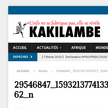
ACCUEIL
ACTUALITÉS
AFRIQUE
MOND
DEPECHES
[ 7 février 2020 ]
Déclaration N°001/FNDC/2020
[ 22 novembre 2024 ]
Jeune Afrique et les atta
ACCUEIL
Média
29546847_1593213774133173_1049
À LA UNE
29546847_159321377413
62_n