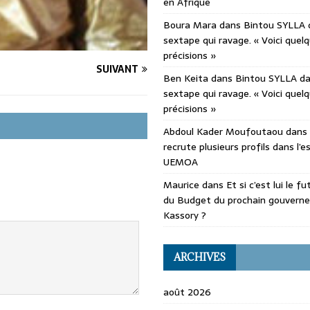
en Afrique
Boura Mara
dans
Bintou SYLLA 
sextape qui ravage. « Voici quel
précisions »
SUIVANT
Ben Keita
dans
Bintou SYLLA d
sextape qui ravage. « Voici quel
précisions »
Abdoul Kader Moufoutaou
dans
recrute plusieurs profils dans l’
UEMOA
Maurice
dans
Et si c’est lui le f
du Budget du prochain gouvern
Kassory ?
ARCHIVES
août 2026