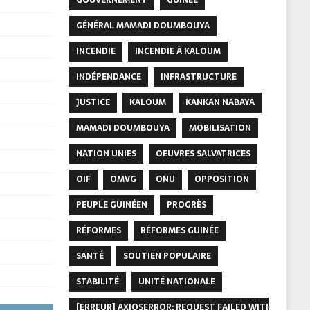
GÉNÉRAL MAMADI DOUMBOUYA
INCENDIE
INCENDIE À KALOUM
INDÉPENDANCE
INFRASTRUCTURE
JUSTICE
KALOUM
KANKAN NABAYA
MAMADI DOUMBOUYA
MOBILISATION
NATION UNIES
OEUVRES SALVATRICES
OIF
OMVG
ONU
OPPOSITION
PEUPLE GUINÉEN
PROGRÈS
RÉFORMES
RÉFORMES GUINÉE
SANTÉ
SOUTIEN POPULAIRE
STABILITÉ
UNITÉ NATIONALE
[ERREUR] AXIOSERROR: REQUEST FAILED WITH STATUS