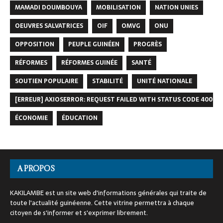
MAMADI DOUMBOUYA
MOBILISATION
NATION UNIES
OEUVRES SALVATRICES
OIF
OMVG
ONU
OPPOSITION
PEUPLE GUINÉEN
PROGRÈS
RÉFORMES
RÉFORMES GUINÉE
SANTÉ
SOUTIEN POPULAIRE
STABILITÉ
UNITÉ NATIONALE
[ERREUR] AXIOSERROR: REQUEST FAILED WITH STATUS CODE 400
ÉCONOMIE
ÉDUCATION
A PROPOS
KAKILAMBE est un site web d'informations générales qui traite de
toute l'actualité guinéenne. Cette vitrine permettra à chaque
citoyen de s'informer et s'exprimer librement.