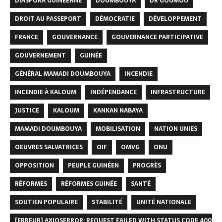
DIASPORA GUINÉENNE
DOUMBOUYA
DR GOUMOU
DROIT AU PASSEPORT
DÉMOCRATIE
DÉVELOPPEMENT
FRANCE
GOUVERNANCE
GOUVERNANCE PARTICIPATIVE
GOUVERNEMENT
GUINÉE
GÉNÉRAL MAMADI DOUMBOUYA
INCENDIE
INCENDIE À KALOUM
INDÉPENDANCE
INFRASTRUCTURE
JUSTICE
KALOUM
KANKAN NABAYA
MAMADI DOUMBOUYA
MOBILISATION
NATION UNIES
OEUVRES SALVATRICES
OIF
OMVG
ONU
OPPOSITION
PEUPLE GUINÉEN
PROGRÈS
RÉFORMES
RÉFORMES GUINÉE
SANTÉ
SOUTIEN POPULAIRE
STABILITÉ
UNITÉ NATIONALE
[ERREUR] AXIOSERROR: REQUEST FAILED WITH STATUS CODE 400