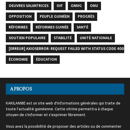
OEUVRES SALVATRICES
OIF
OMVG
ONU
OPPOSITION
PEUPLE GUINÉEN
PROGRÈS
RÉFORMES
RÉFORMES GUINÉE
SANTÉ
SOUTIEN POPULAIRE
STABILITÉ
UNITÉ NATIONALE
[ERREUR] AXIOSERROR: REQUEST FAILED WITH STATUS CODE 400
ÉCONOMIE
ÉDUCATION
A PROPOS
KAKILAMBE est un site web d'informations générales qui traite de
toute l'actualité guinéenne. Cette vitrine permettra à chaque
citoyen de s'informer et s'exprimer librement.
Vous avez la possibilité de proposer des articles ou de commenter