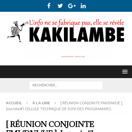
ACCUEIL
À LA UNE
[ RÉUNION CONJOINTE FMI/DNI/UE ].
Journée#1 CELLULE TECHNIQUE DE SUIVI DES PROGRAMMES.
[ RÉUNION CONJOINTE