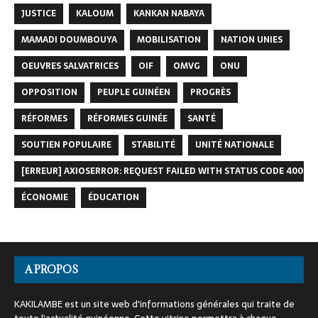
JUSTICE
KALOUM
KANKAN NABAYA
MAMADI DOUMBOUYA
MOBILISATION
NATION UNIES
OEUVRES SALVATRICES
OIF
OMVG
ONU
OPPOSITION
PEUPLE GUINÉEN
PROGRÈS
RÉFORMES
RÉFORMES GUINÉE
SANTÉ
SOUTIEN POPULAIRE
STABILITÉ
UNITÉ NATIONALE
[ERREUR] AXIOSERROR: REQUEST FAILED WITH STATUS CODE 400
ÉCONOMIE
ÉDUCATION
A PROPOS
KAKILAMBE est un site web d'informations générales qui traite de