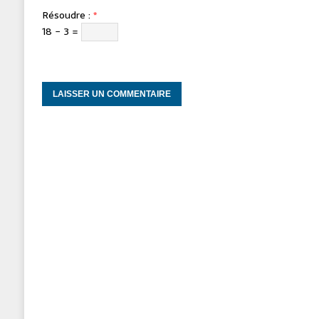
Résoudre :
*
18 − 3 =