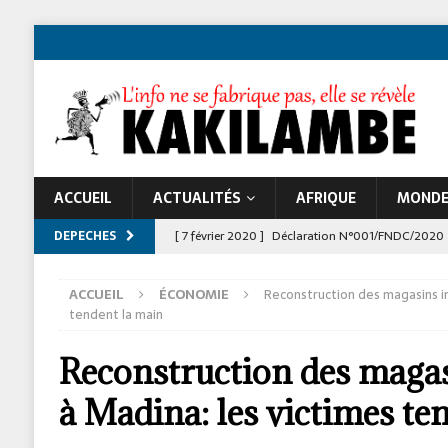
ACCUEIL
ACTUALITÉS
AFRIQUE
MOND
DEPECHES
[ 7 février 2020 ]
Déclaration N°001/FNDC/2020
[ 22 novembre 2024 ]
Jeune Afrique et les atta
ACCUEIL
ÉCONOMIE
Reconstruction des magasins in
À LA UNE
tendent la main
Reconstruction des magas
à Madina: les victimes te