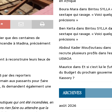
en Afrique
Boura Mara
dans
Bintou SYLLA 
sextape qui ravage. « Voici quel
précisions »
Ben Keita
dans
Bintou SYLLA d
sextape qui ravage. « Voici quel
nier que des centaines de
précisions »
incendie à Madina, précisément
Abdoul Kader Moufoutaou
dans
recrute plusieurs profils dans l’
UEMOA
 à reconstruire leurs lieux de
Maurice
dans
Et si c’est lui le f
du Budget du prochain gouvern
8 par des reporters
Kassory ?
a main aux passants pour faire
la, ils demandent également une
ARCHIVES
tiques qui ont été incendiées, en
août 2026
s rien faire ou attendre que la