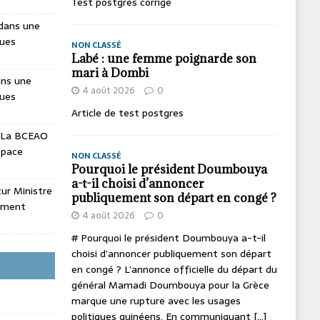
Test postgres corrige
dans une
ques
NON CLASSÉ
Labé : une femme poignarde son
mari à Dombi
ans une
4 août 2026
0
ques
Article de test postgres
La BCEAO
espace
NON CLASSÉ
Pourquoi le président Doumbouya
a-t-il choisi d’annoncer
utur Ministre
publiquement son départ en congé ?
ement
4 août 2026
0
# Pourquoi le président Doumbouya a-t-il
choisi d’annoncer publiquement son départ
en congé ? L’annonce officielle du départ du
général Mamadi Doumbouya pour la Grèce
marque une rupture avec les usages
politiques guinéens. En communiquant
[...]