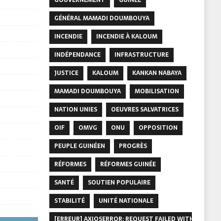
GÉNÉRAL MAMADI DOUMBOUYA
INCENDIE
INCENDIE À KALOUM
INDÉPENDANCE
INFRASTRUCTURE
JUSTICE
KALOUM
KANKAN NABAYA
MAMADI DOUMBOUYA
MOBILISATION
NATION UNIES
OEUVRES SALVATRICES
OIF
OMVG
ONU
OPPOSITION
PEUPLE GUINÉEN
PROGRÈS
RÉFORMES
RÉFORMES GUINÉE
SANTÉ
SOUTIEN POPULAIRE
STABILITÉ
UNITÉ NATIONALE
[ERREUR] AXIOSERROR: REQUEST FAILED WITH STATUS