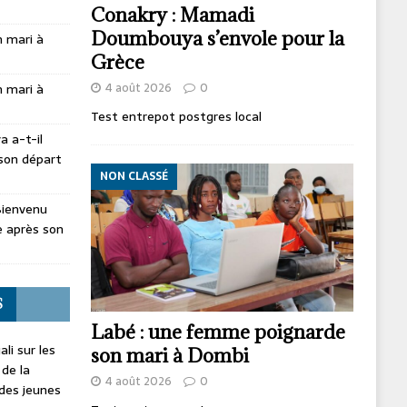
Conakry : Mamadi
Doumbouya s’envole pour la
 mari à
Grèce
4 août 2026
0
 mari à
Test entrepot postgres local
 a-t-il
son départ
NON CLASSÉ
Bienvenu
 après son
S
Labé : une femme poignarde
li sur les
son mari à Dombi
 de la
4 août 2026
0
 des jeunes