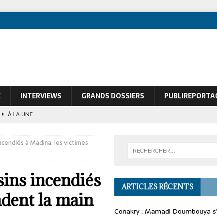
E
INTERVIEWS
GRANDS DOSSIERS
PUBLIREPORTA
À LA UNE
ques de François Soudan contre le Président guinéen Mamadi Doumbouya
cendiés à Madina: les victimes
ins incendiés
ARTICLES RÉCENTS
ndent la main
Conakry : Mamadi Doumbouya s’