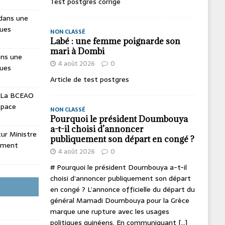
Test postgres corrige
dans une
ques
NON CLASSÉ
Labé : une femme poignarde son
mari à Dombi
ans une
4 août 2026
0
ques
Article de test postgres
La BCEAO
espace
NON CLASSÉ
Pourquoi le président Doumbouya
a-t-il choisi d’annoncer
utur Ministre
publiquement son départ en congé ?
ement
4 août 2026
0
# Pourquoi le président Doumbouya a-t-il
choisi d’annoncer publiquement son départ
en congé ? L’annonce officielle du départ du
général Mamadi Doumbouya pour la Grèce
marque une rupture avec les usages
politiques guinéens. En communiquant
[...]