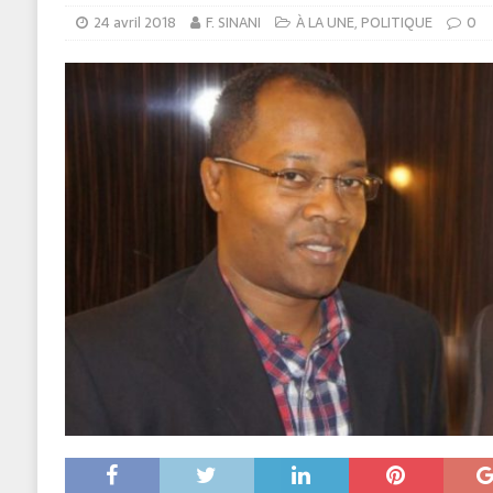
24 avril 2018
F. SINANI
À LA UNE
,
POLITIQUE
0