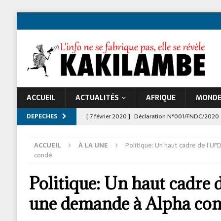
ACCUEIL
ACTUALITÉS
AFRIQUE
MOND
DEPECHES
[ 7 février 2020 ]
Déclaration N°001/FNDC/2020
[ 22 novembre 2024 ]
Jeune Afrique et les atta
ACCUEIL
À LA UNE
Politique: Un haut cadre de l’U
À LA UNE
condé
Politique: Un haut cadre 
une demande à Alpha co