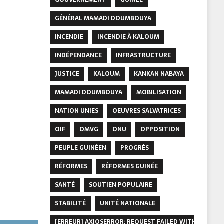
GÉNÉRAL MAMADI DOUMBOUYA
INCENDIE
INCENDIE À KALOUM
INDÉPENDANCE
INFRASTRUCTURE
JUSTICE
KALOUM
KANKAN NABAYA
MAMADI DOUMBOUYA
MOBILISATION
NATION UNIES
OEUVRES SALVATRICES
OIF
OMVG
ONU
OPPOSITION
PEUPLE GUINÉEN
PROGRÈS
RÉFORMES
RÉFORMES GUINÉE
SANTÉ
SOUTIEN POPULAIRE
STABILITÉ
UNITÉ NATIONALE
[ERREUR] AXIOSERROR: REQUEST FAILED WITH STATUS