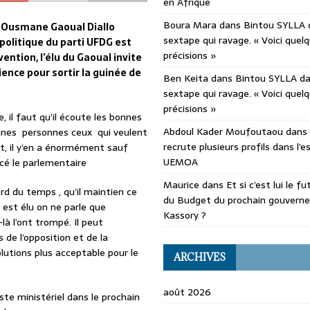
en Afrique
Boura Mara
dans
Bintou SYLLA 
e, Ousmane Gaoual Diallo
sextape qui ravage. « Voici quel
olitique du parti UFDG est
précisions »
ention, l’élu du Gaoual invite
ence pour sortir la guinée de
Ben Keita
dans
Bintou SYLLA d
sextape qui ravage. « Voici quel
précisions »
, il faut qu’il écoute les bonnes
Abdoul Kader Moufoutaou
dans
onnes personnes ceux qui veulent
recrute plusieurs profils dans l’
nt, il y’en a énormément sauf
UEMOA
ancé le parlementaire
Maurice
dans
Et si c’est lui le f
erd du temps , qu’il maintien ce
du Budget du prochain gouvern
 est élu on ne parle que
Kassory ?
-là l’ont trompé. Il peut
s de l’opposition et de la
lutions plus acceptable pour le
ARCHIVES
août 2026
ste ministériel dans le prochain