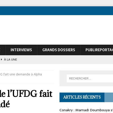
E
INTERVIEWS
GRANDS DOSSIERS
PUBLIREPORTA
À LA UNE
ques de François Soudan contre le Président guinéen Mamadi Doumbouya
FDG fait une demande à Alpha
de l’UFDG fait
ARTICLES RÉCENTS
ndé
Conakry : Mamadi Doumbouya s’