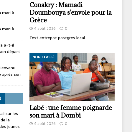
Conakry : Mamadi
Doumbouya s’envole pour la
 mari à
Grèce
4 août 2026
0
 mari à
Test entrepot postgres local
 a-t-il
son départ
NON CLASSÉ
Bienvenu
 après son
S
Labé : une femme poignarde
li sur les
son mari à Dombi
 de la
4 août 2026
0
 des jeunes