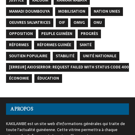
JUSTICE
KALOUM
KANKAN NABAYA
MAMADI DOUMBOUYA
MOBILISATION
NATION UNIES
OEUVRES SALVATRICES
OIF
OMVG
ONU
OPPOSITION
PEUPLE GUINÉEN
PROGRÈS
RÉFORMES
RÉFORMES GUINÉE
SANTÉ
SOUTIEN POPULAIRE
STABILITÉ
UNITÉ NATIONALE
[ERREUR] AXIOSERROR: REQUEST FAILED WITH STATUS CODE 400
ÉCONOMIE
ÉDUCATION
A PROPOS
KAKILAMBE est un site web d'informations générales qui traite de
toute l'actualité guinéenne. Cette vitrine permettra à chaque