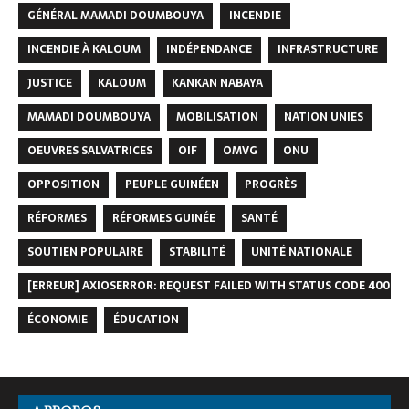
GÉNÉRAL MAMADI DOUMBOUYA
INCENDIE
INCENDIE À KALOUM
INDÉPENDANCE
INFRASTRUCTURE
JUSTICE
KALOUM
KANKAN NABAYA
MAMADI DOUMBOUYA
MOBILISATION
NATION UNIES
OEUVRES SALVATRICES
OIF
OMVG
ONU
OPPOSITION
PEUPLE GUINÉEN
PROGRÈS
RÉFORMES
RÉFORMES GUINÉE
SANTÉ
SOUTIEN POPULAIRE
STABILITÉ
UNITÉ NATIONALE
[ERREUR] AXIOSERROR: REQUEST FAILED WITH STATUS CODE 400
ÉCONOMIE
ÉDUCATION