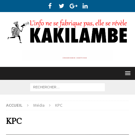
ACCUEIL
Média
KPC
KPC