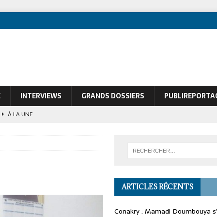
E
INTERVIEWS
GRANDS DOSSIERS
PUBLIREPORTA
À LA UNE
ques de François Soudan contre le Président guinéen Mamadi Doumbouya
ARTICLES RÉCENTS
Conakry : Mamadi Doumbouya s’