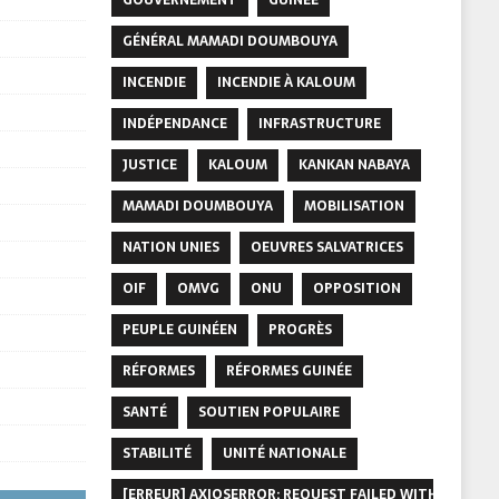
GÉNÉRAL MAMADI DOUMBOUYA
INCENDIE
INCENDIE À KALOUM
INDÉPENDANCE
INFRASTRUCTURE
JUSTICE
KALOUM
KANKAN NABAYA
MAMADI DOUMBOUYA
MOBILISATION
NATION UNIES
OEUVRES SALVATRICES
OIF
OMVG
ONU
OPPOSITION
PEUPLE GUINÉEN
PROGRÈS
RÉFORMES
RÉFORMES GUINÉE
SANTÉ
SOUTIEN POPULAIRE
STABILITÉ
UNITÉ NATIONALE
[ERREUR] AXIOSERROR: REQUEST FAILED WITH STATUS