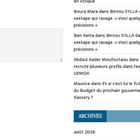
en Afrique
Boura Mara
dans
Bintou SYLLA 
sextape qui ravage. « Voici quel
précisions »
Ben Keita
dans
Bintou SYLLA d
sextape qui ravage. « Voici quel
précisions »
Abdoul Kader Moufoutaou
dans
recrute plusieurs profils dans l’
UEMOA
Maurice
dans
Et si c’est lui le f
du Budget du prochain gouvern
Kassory ?
ARCHIVES
août 2026