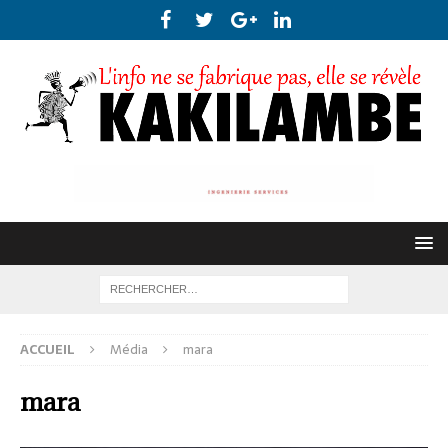
ACCUEIL
Média
mara
mara