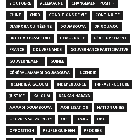
2 OCTOBRE
ALLEMAGNE
CHANGEMENT POSITIF
CHINE
CNRD
CONDITIONS DE VIE
CONTINUITÉ
DIASPORA GUINÉENNE
DOUMBOUYA
DR GOUMOU
DROIT AU PASSEPORT
DÉMOCRATIE
DÉVELOPPEMENT
FRANCE
GOUVERNANCE
GOUVERNANCE PARTICIPATIVE
GOUVERNEMENT
GUINÉE
GÉNÉRAL MAMADI DOUMBOUYA
INCENDIE
INCENDIE À KALOUM
INDÉPENDANCE
INFRASTRUCTURE
JUSTICE
KALOUM
KANKAN NABAYA
MAMADI DOUMBOUYA
MOBILISATION
NATION UNIES
OEUVRES SALVATRICES
OIF
OMVG
ONU
OPPOSITION
PEUPLE GUINÉEN
PROGRÈS