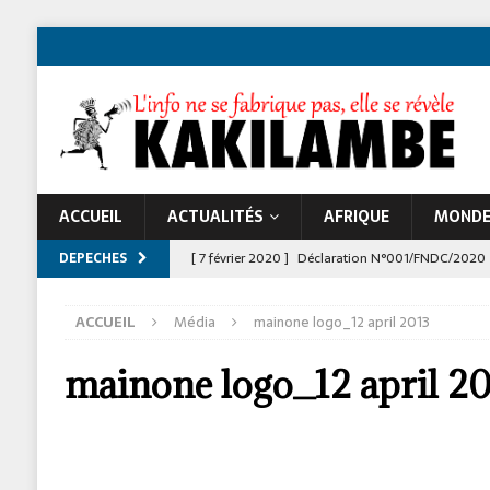
ACCUEIL
ACTUALITÉS
AFRIQUE
MOND
DEPECHES
[ 7 février 2020 ]
Déclaration N°001/FNDC/2020
[ 22 novembre 2024 ]
Jeune Afrique et les atta
ACCUEIL
Média
mainone logo_12 april 2013
À LA UNE
mainone logo_12 april 2