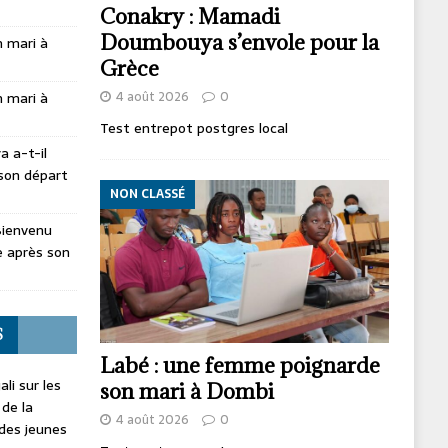
Conakry : Mamadi
Doumbouya s’envole pour la
 mari à
Grèce
4 août 2026
0
 mari à
Test entrepot postgres local
 a-t-il
son départ
NON CLASSÉ
Bienvenu
 après son
S
Labé : une femme poignarde
li sur les
son mari à Dombi
 de la
4 août 2026
0
 des jeunes