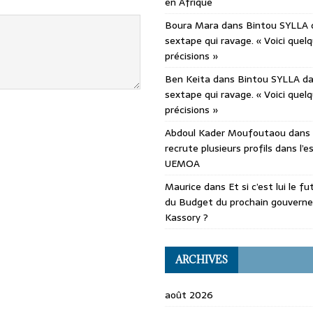
en Afrique
Boura Mara
dans
Bintou SYLLA 
sextape qui ravage. « Voici quel
précisions »
Ben Keita
dans
Bintou SYLLA d
sextape qui ravage. « Voici quel
précisions »
Abdoul Kader Moufoutaou
dans
recrute plusieurs profils dans l’
UEMOA
Maurice
dans
Et si c’est lui le f
du Budget du prochain gouvern
Kassory ?
ARCHIVES
août 2026