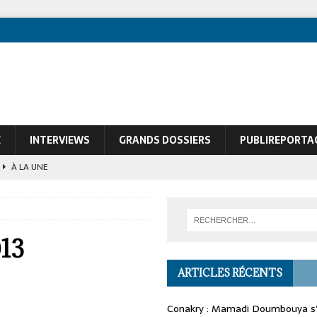
E
INTERVIEWS
GRANDS DOSSIERS
PUBLIREPORTA
À LA UNE
ques de François Soudan contre le Président guinéen Mamadi Doumbouya
013
ARTICLES RÉCENTS
Conakry : Mamadi Doumbouya s’