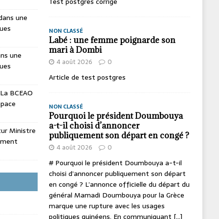
Test postgres corrige
dans une
ques
NON CLASSÉ
Labé : une femme poignarde son
mari à Dombi
ans une
4 août 2026
0
ques
Article de test postgres
La BCEAO
espace
NON CLASSÉ
Pourquoi le président Doumbouya
a-t-il choisi d’annoncer
utur Ministre
publiquement son départ en congé ?
ement
4 août 2026
0
# Pourquoi le président Doumbouya a-t-il
choisi d’annoncer publiquement son départ
en congé ? L’annonce officielle du départ du
général Mamadi Doumbouya pour la Grèce
marque une rupture avec les usages
politiques guinéens. En communiquant
[...]