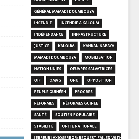
GÉNÉRAL MAMADI DOUMBOUYA
INCENDIE
INCENDIE À KALOUM
INDÉPENDANCE
INFRASTRUCTURE
JUSTICE
KALOUM
KANKAN NABAYA
MAMADI DOUMBOUYA
MOBILISATION
NATION UNIES
OEUVRES SALVATRICES
OIF
OMVG
ONU
OPPOSITION
PEUPLE GUINÉEN
PROGRÈS
RÉFORMES
RÉFORMES GUINÉE
SANTÉ
SOUTIEN POPULAIRE
STABILITÉ
UNITÉ NATIONALE
[ERREUR] AXIOSERROR: REQUEST FAILED WITH STATUS