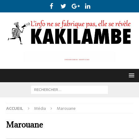
ACCUEIL
Média
Marouane
Marouane