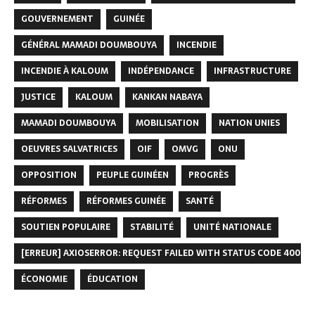
GOUVERNEMENT
GUINÉE
GÉNÉRAL MAMADI DOUMBOUYA
INCENDIE
INCENDIE À KALOUM
INDÉPENDANCE
INFRASTRUCTURE
JUSTICE
KALOUM
KANKAN NABAYA
MAMADI DOUMBOUYA
MOBILISATION
NATION UNIES
OEUVRES SALVATRICES
OIF
OMVG
ONU
OPPOSITION
PEUPLE GUINÉEN
PROGRÈS
RÉFORMES
RÉFORMES GUINÉE
SANTÉ
SOUTIEN POPULAIRE
STABILITÉ
UNITÉ NATIONALE
[ERREUR] AXIOSERROR: REQUEST FAILED WITH STATUS CODE 400
ÉCONOMIE
ÉDUCATION