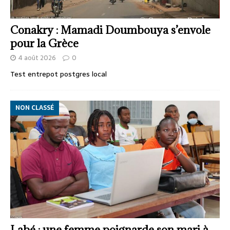
Conakry : Mamadi Doumbouya s’envole
pour la Grèce
4 août 2026
0
Test entrepot postgres local
NON CLASSÉ
Labé : une femme poignarde son mari à