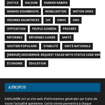
JUSTICE
KALOUM
KANKAN NABAYA
MAMADI DOUMBOUYA
MOBILISATION
NATION UNIES
OEUVRES SALVATRICES
OIF
OMVG
ONU
OPPOSITION
PEUPLE GUINÉEN
PROGRÈS
RÉFORMES
RÉFORMES GUINÉE
SANTÉ
SOUTIEN POPULAIRE
STABILITÉ
UNITÉ NATIONALE
[ERREUR] AXIOSERROR: REQUEST FAILED WITH STATUS CODE 400
ÉCONOMIE
ÉDUCATION
A PROPOS
KAKILAMBE est un site web d'informations générales qui traite de
toute l'actualité guinéenne. Cette vitrine permettra à chaque