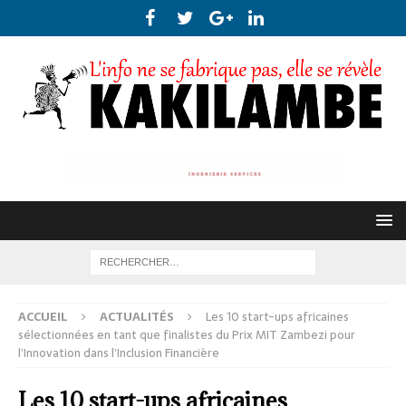
ACCUEIL
ACTUALITÉS
Les 10 start-ups africaines
sélectionnées en tant que finalistes du Prix MIT Zambezi pour
l’Innovation dans l’Inclusion Financière
Les 10 start-ups africaines