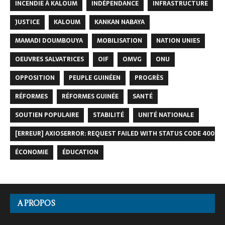
INCENDIE À KALOUM
INDÉPENDANCE
INFRASTRUCTURE
JUSTICE
KALOUM
KANKAN NABAYA
MAMADI DOUMBOUYA
MOBILISATION
NATION UNIES
OEUVRES SALVATRICES
OIF
OMVG
ONU
OPPOSITION
PEUPLE GUINÉEN
PROGRÈS
RÉFORMES
RÉFORMES GUINÉE
SANTÉ
SOUTIEN POPULAIRE
STABILITÉ
UNITÉ NATIONALE
[ERREUR] AXIOSERROR: REQUEST FAILED WITH STATUS CODE 400
ÉCONOMIE
ÉDUCATION
A PROPOS