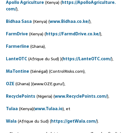
Apollo Agriculture
(Kenya) (
https://ApolloAgriculture.
com/
),
Bidhaa Sasa
(Kenya) (
www.Bidhaa.co.ke/
),
FarmDrive
(Kenya) (
https://FarmdDrive.co.ke/
),
Farmerline
(Ghana),
LanteOTC
(Afrique du Sud) )(
https://LanteOTC.com/
),
MaTontine
(Sénégal) (ControlRisks.com),
OZE
(Ghana) )(www.OZE.guru/),
RecyclePoints
(Nigeria) (
www.RecyclePoints.com/
),
Tulaa
(Kenya)(
www.Tulaa.io
), et
Wala
(Afrique du Sud) (
https://getWala.com/
).