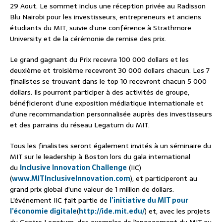
29 Aout. Le sommet inclus une réception privée au Radisson
Blu Nairobi pour les investisseurs, entrepreneurs et anciens
étudiants du MIT, suivie d’une conférence à Strathmore
University et de la cérémonie de remise des prix.
Le grand gagnant du Prix recevra 100 000 dollars et les
deuxième et troisième recevront 30 000 dollars chacun. Les 7
finalistes se trouvant dans le top 10 recevront chacun 5 000
dollars. Ils pourront participer à des activités de groupe,
bénéficieront d’une exposition médiatique internationale et
d’une recommandation personnalisée auprès des investisseurs
et des parrains du réseau Legatum du MIT.
Tous les finalistes seront également invités à un séminaire du
MIT sur le leadership à Boston lors du gala international
du
Inclusive Innovation Challenge
(IIC)
(
www.MITInclusiveInnovation.
com
), et participeront au
grand prix global d’une valeur de 1 million de dollars.
L’événement IIC fait partie de
l’initiative du MIT pour
l’économie digitale
(
http://ide.mit.edu/
) et, avec les projets
du Centre Legatum, des exemples de l’engagement du MIT au