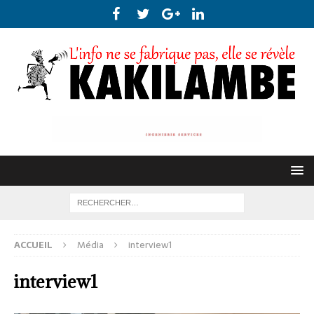
ACCUEIL
Média
interview1
interview1