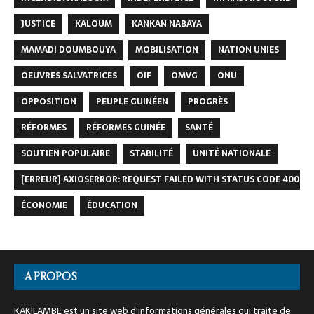
JUSTICE
KALOUM
KANKAN NABAYA
MAMADI DOUMBOUYA
MOBILISATION
NATION UNIES
OEUVRES SALVATRICES
OIF
OMVG
ONU
OPPOSITION
PEUPLE GUINÉEN
PROGRÈS
RÉFORMES
RÉFORMES GUINÉE
SANTÉ
SOUTIEN POPULAIRE
STABILITÉ
UNITÉ NATIONALE
[ERREUR] AXIOSERROR: REQUEST FAILED WITH STATUS CODE 400
ÉCONOMIE
ÉDUCATION
A PROPOS
KAKILAMBE est un site web d'informations générales qui traite de