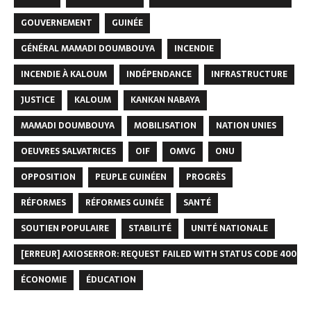
GOUVERNEMENT
GUINÉE
GÉNÉRAL MAMADI DOUMBOUYA
INCENDIE
INCENDIE À KALOUM
INDÉPENDANCE
INFRASTRUCTURE
JUSTICE
KALOUM
KANKAN NABAYA
MAMADI DOUMBOUYA
MOBILISATION
NATION UNIES
OEUVRES SALVATRICES
OIF
OMVG
ONU
OPPOSITION
PEUPLE GUINÉEN
PROGRÈS
RÉFORMES
RÉFORMES GUINÉE
SANTÉ
SOUTIEN POPULAIRE
STABILITÉ
UNITÉ NATIONALE
[ERREUR] AXIOSERROR: REQUEST FAILED WITH STATUS CODE 400
ÉCONOMIE
ÉDUCATION