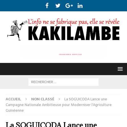
ACCUEIL
NON CLASSÉ
La SOGUICODA Lance une
Campagne Nationale Ambitieuse pour Moderniser l’Agriculture
Guinéenne
La SOGUICODA Lance une