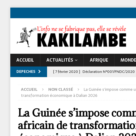
ACCUEIL
ACTUALITÉS
AFRIQUE
MOND
DEPECHES
[ 7 février 2020 ]
Déclaration N°001/FNDC/2020
[ 22 novembre 2024 ]
Jeune Afrique et les atta
ACCUEIL
NON CLASSÉ
La Guinée s’impose comme un
À LA UNE
transformation économique à Dalian 2026
La Guinée s’impose com
africain de transformati