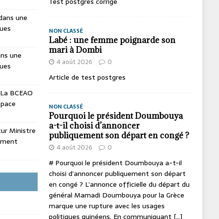
Test postgres corrige
dans une
ques
NON CLASSÉ
Labé : une femme poignarde son
mari à Dombi
ans une
4 août 2026
0
ques
Article de test postgres
La BCEAO
espace
NON CLASSÉ
Pourquoi le président Doumbouya
a-t-il choisi d’annoncer
utur Ministre
publiquement son départ en congé ?
ement
4 août 2026
0
# Pourquoi le président Doumbouya a-t-il
choisi d’annoncer publiquement son départ
en congé ? L’annonce officielle du départ du
général Mamadi Doumbouya pour la Grèce
marque une rupture avec les usages
politiques guinéens. En communiquant
[...]