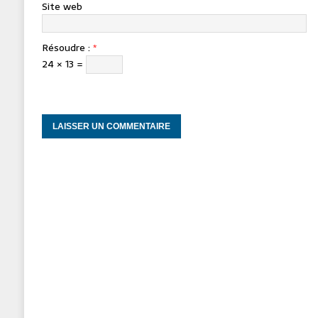
Site web
Résoudre :
*
24 × 13 =