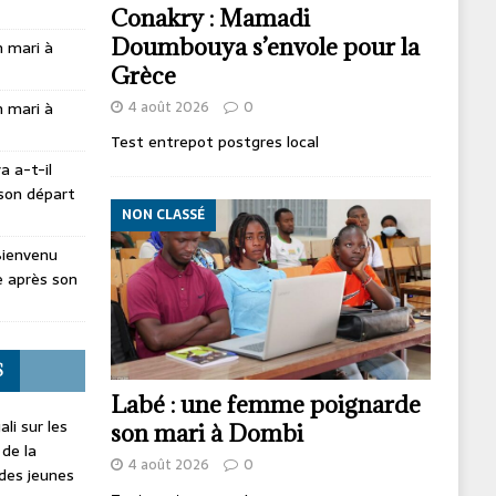
Conakry : Mamadi
Doumbouya s’envole pour la
 mari à
Grèce
4 août 2026
0
 mari à
Test entrepot postgres local
 a-t-il
son départ
NON CLASSÉ
Bienvenu
 après son
S
Labé : une femme poignarde
li sur les
son mari à Dombi
 de la
4 août 2026
0
 des jeunes