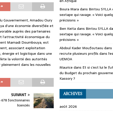
en Afrique
Boura Mara
dans
Bintou SYLLA 
sextape qui ravage. « Voici quel
f du Gouvernement, Amadou Oury
précisions »
a d’une économie diversifiée et
Ben Keita
dans
Bintou SYLLA d
avorable auprès des partenaires
sextape qui ravage. « Voici quel
et l’attractivité économique du
précisions »
ident Mamadi Doumbouya, est
nent, associant exploitation
Abdoul Kader Moufoutaou
dans
s, énergie et logistique dans une
recrute plusieurs profils dans l’
te la volonté des autorités
UEMOA
 pleinement dans les nouvelles
Maurice
dans
Et si c’est lui le f
du Budget du prochain gouvern
Kassory ?
ARCHIVES
SUIVANT
6 678 fonctionnaires
licenciés
août 2026