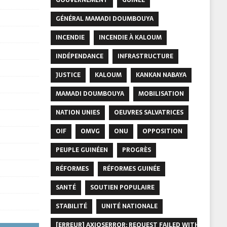
GÉNÉRAL MAMADI DOUMBOUYA
INCENDIE
INCENDIE À KALOUM
INDÉPENDANCE
INFRASTRUCTURE
JUSTICE
KALOUM
KANKAN NABAYA
MAMADI DOUMBOUYA
MOBILISATION
NATION UNIES
OEUVRES SALVATRICES
OIF
OMVG
ONU
OPPOSITION
PEUPLE GUINÉEN
PROGRÈS
RÉFORMES
RÉFORMES GUINÉE
SANTÉ
SOUTIEN POPULAIRE
STABILITÉ
UNITÉ NATIONALE
[ERREUR] AXIOSERROR: REQUEST FAILED WITH STATUS