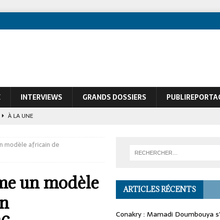
E
INTERVIEWS
GRANDS DOSSIERS
PUBLIREPORTA
À LA UNE
ques de François Soudan contre le Président guinéen Mamadi Doumbouya
 modèle africain de
me un modèle
ARTICLES RÉCENTS
on
Conakry : Mamadi Doumbouya s’