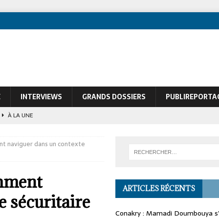
E
INTERVIEWS
GRANDS DOSSIERS
PUBLIREPORTA
À LA UNE
ques de François Soudan contre le Président guinéen Mamadi Doumbouya
nt naviguer dans un contexte
omment
ARTICLES RÉCENTS
 sécuritaire
Conakry : Mamadi Doumbouya s’