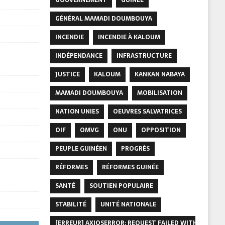
GÉNÉRAL MAMADI DOUMBOUYA
INCENDIE
INCENDIE À KALOUM
INDÉPENDANCE
INFRASTRUCTURE
JUSTICE
KALOUM
KANKAN NABAYA
MAMADI DOUMBOUYA
MOBILISATION
NATION UNIES
OEUVRES SALVATRICES
OIF
OMVG
ONU
OPPOSITION
PEUPLE GUINÉEN
PROGRÈS
RÉFORMES
RÉFORMES GUINÉE
SANTÉ
SOUTIEN POPULAIRE
STABILITÉ
UNITÉ NATIONALE
[ERREUR] AXIOSERROR: REQUEST FAILED WITH STATUS