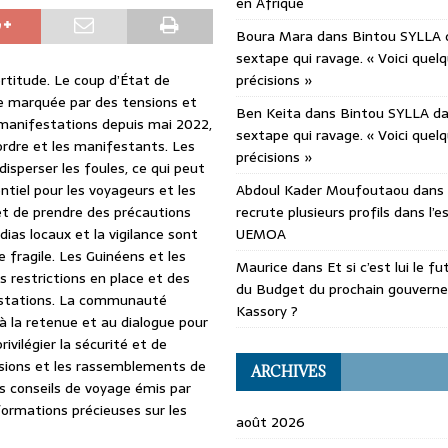
en Afrique
Boura Mara
dans
Bintou SYLLA 
sextape qui ravage. « Voici quel
rtitude. Le coup d’État de
précisions »
ue marquée par des tensions et
Ben Keita
dans
Bintou SYLLA d
s manifestations depuis mai 2022,
sextape qui ravage. « Voici quel
ordre et les manifestants. Les
précisions »
isperser les foules, ce qui peut
ntiel pour les voyageurs et les
Abdoul Kader Moufoutaou
dans
 et de prendre des précautions
recrute plusieurs profils dans l’
ias locaux et la vigilance sont
UEMOA
 fragile. Les Guinéens et les
Maurice
dans
Et si c’est lui le f
 restrictions en place et des
du Budget du prochain gouvern
festations. La communauté
Kassory ?
 à la retenue et au dialogue pour
ivilégier la sécurité et de
ensions et les rassemblements de
ARCHIVES
s conseils de voyage émis par
formations précieuses sur les
août 2026