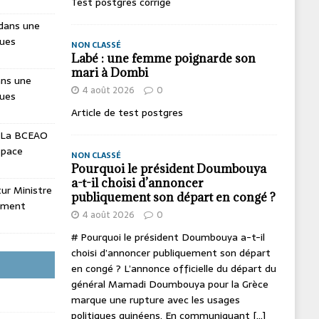
Test postgres corrige
dans une
ques
NON CLASSÉ
Labé : une femme poignarde son
mari à Dombi
ans une
4 août 2026
0
ques
Article de test postgres
La BCEAO
espace
NON CLASSÉ
Pourquoi le président Doumbouya
a-t-il choisi d’annoncer
utur Ministre
publiquement son départ en congé ?
ement
4 août 2026
0
# Pourquoi le président Doumbouya a-t-il
choisi d’annoncer publiquement son départ
en congé ? L’annonce officielle du départ du
général Mamadi Doumbouya pour la Grèce
marque une rupture avec les usages
politiques guinéens. En communiquant
[...]