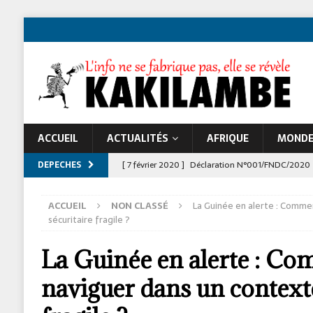
ACCUEIL
ACTUALITÉS
AFRIQUE
MOND
DEPECHES
[ 7 février 2020 ]
Déclaration N°001/FNDC/2020
[ 22 novembre 2024 ]
Jeune Afrique et les atta
ACCUEIL
NON CLASSÉ
La Guinée en alerte : Comme
À LA UNE
sécuritaire fragile ?
La Guinée en alerte : C
naviguer dans un contexte