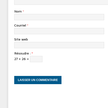
Nom
*
Courriel
*
Site web
Résoudre :
*
27 × 26 =