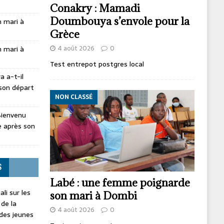
Conakry : Mamadi
Doumbouya s’envole pour la
 mari à
Grèce
4 août 2026
0
 mari à
Test entrepot postgres local
 a-t-il
son départ
NON CLASSÉ
Bienvenu
 après son
S
Labé : une femme poignarde
li sur les
son mari à Dombi
 de la
4 août 2026
0
 des jeunes