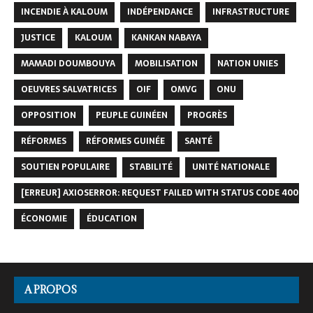
INCENDIE À KALOUM
INDÉPENDANCE
INFRASTRUCTURE
JUSTICE
KALOUM
KANKAN NABAYA
MAMADI DOUMBOUYA
MOBILISATION
NATION UNIES
OEUVRES SALVATRICES
OIF
OMVG
ONU
OPPOSITION
PEUPLE GUINÉEN
PROGRÈS
RÉFORMES
RÉFORMES GUINÉE
SANTÉ
SOUTIEN POPULAIRE
STABILITÉ
UNITÉ NATIONALE
[ERREUR] AXIOSERROR: REQUEST FAILED WITH STATUS CODE 400
ÉCONOMIE
ÉDUCATION
A PROPOS