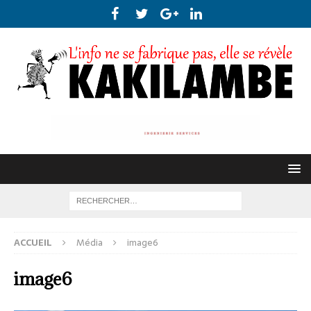
ACCUEIL
Média
image6
image6