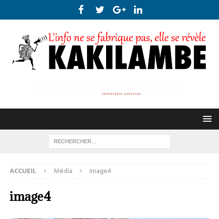
ACCUEIL
Média
image4
image4