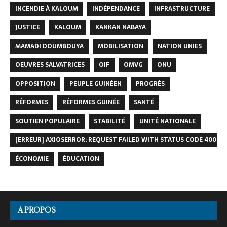
INCENDIE À KALOUM
INDÉPENDANCE
INFRASTRUCTURE
JUSTICE
KALOUM
KANKAN NABAYA
MAMADI DOUMBOUYA
MOBILISATION
NATION UNIES
OEUVRES SALVATRICES
OIF
OMVG
ONU
OPPOSITION
PEUPLE GUINÉEN
PROGRÈS
RÉFORMES
RÉFORMES GUINÉE
SANTÉ
SOUTIEN POPULAIRE
STABILITÉ
UNITÉ NATIONALE
[ERREUR] AXIOSERROR: REQUEST FAILED WITH STATUS CODE 400
ÉCONOMIE
ÉDUCATION
A PROPOS