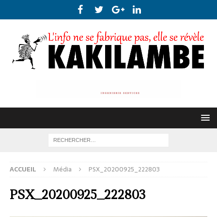
ACCUEIL
Média
PSX_20200925_222803
PSX_20200925_222803