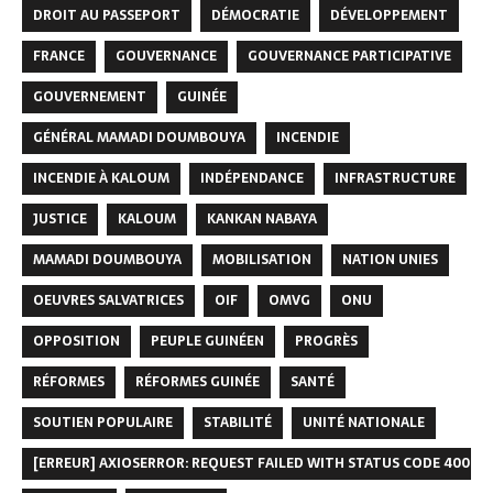
DROIT AU PASSEPORT
DÉMOCRATIE
DÉVELOPPEMENT
FRANCE
GOUVERNANCE
GOUVERNANCE PARTICIPATIVE
GOUVERNEMENT
GUINÉE
GÉNÉRAL MAMADI DOUMBOUYA
INCENDIE
INCENDIE À KALOUM
INDÉPENDANCE
INFRASTRUCTURE
JUSTICE
KALOUM
KANKAN NABAYA
MAMADI DOUMBOUYA
MOBILISATION
NATION UNIES
OEUVRES SALVATRICES
OIF
OMVG
ONU
OPPOSITION
PEUPLE GUINÉEN
PROGRÈS
RÉFORMES
RÉFORMES GUINÉE
SANTÉ
SOUTIEN POPULAIRE
STABILITÉ
UNITÉ NATIONALE
[ERREUR] AXIOSERROR: REQUEST FAILED WITH STATUS CODE 400