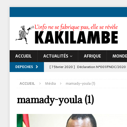
ACCUEIL
ACTUALITÉS
AFRIQUE
MOND
DEPECHES
[ 7 février 2020 ]
Déclaration N°001/FNDC/2020
[ 22 novembre 2024 ]
Jeune Afrique et les atta
ACCUEIL
Média
mamady-youla (1)
À LA UNE
mamady-youla (1)