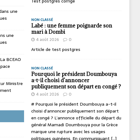
Test postgres corrige
dans une
ques
NON CLASSÉ
Labé : une femme poignarde son
mari à Dombi
ans une
4 août 2026
0
ques
Article de test postgres
La BCEAO
espace
NON CLASSÉ
Pourquoi le président Doumbouya
a-t-il choisi d’annoncer
utur Ministre
publiquement son départ en congé ?
ement
4 août 2026
0
# Pourquoi le président Doumbouya a-t-il
choisi d’annoncer publiquement son départ
en congé ? L’annonce officielle du départ du
général Mamadi Doumbouya pour la Grèce
marque une rupture avec les usages
politiques guinéens. En communiquant
[...]