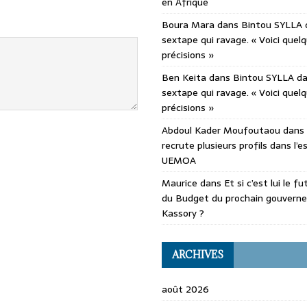
en Afrique
Boura Mara
dans
Bintou SYLLA 
sextape qui ravage. « Voici quel
précisions »
Ben Keita
dans
Bintou SYLLA d
sextape qui ravage. « Voici quel
précisions »
Abdoul Kader Moufoutaou
dans
recrute plusieurs profils dans l’
UEMOA
Maurice
dans
Et si c’est lui le f
du Budget du prochain gouvern
Kassory ?
ARCHIVES
août 2026