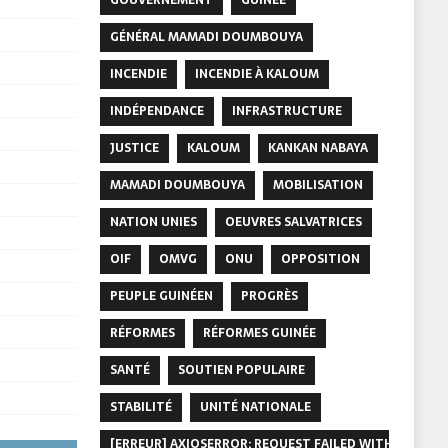
GÉNÉRAL MAMADI DOUMBOUYA
INCENDIE
INCENDIE À KALOUM
INDÉPENDANCE
INFRASTRUCTURE
JUSTICE
KALOUM
KANKAN NABAYA
MAMADI DOUMBOUYA
MOBILISATION
NATION UNIES
OEUVRES SALVATRICES
OIF
OMVG
ONU
OPPOSITION
PEUPLE GUINÉEN
PROGRÈS
RÉFORMES
RÉFORMES GUINÉE
SANTÉ
SOUTIEN POPULAIRE
STABILITÉ
UNITÉ NATIONALE
[ERREUR] AXIOSERROR: REQUEST FAILED WITH STATUS