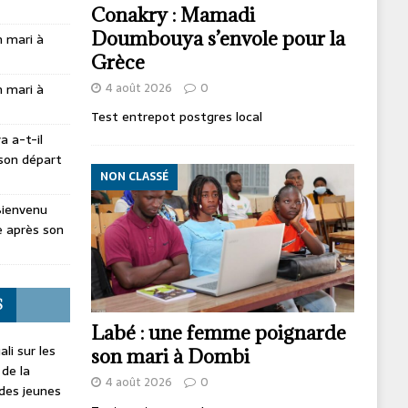
Conakry : Mamadi
Doumbouya s’envole pour la
 mari à
Grèce
4 août 2026
0
 mari à
Test entrepot postgres local
 a-t-il
son départ
NON CLASSÉ
Bienvenu
 après son
S
Labé : une femme poignarde
li sur les
son mari à Dombi
 de la
4 août 2026
0
 des jeunes