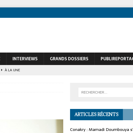
E
INTERVIEWS
GRANDS DOSSIERS
PUBLIREPORTA
À LA UNE
ques de François Soudan contre le Président guinéen Mamadi Doumbouya
ARTICLES RÉCENTS
Conakry : Mamadi Doumbouya s’