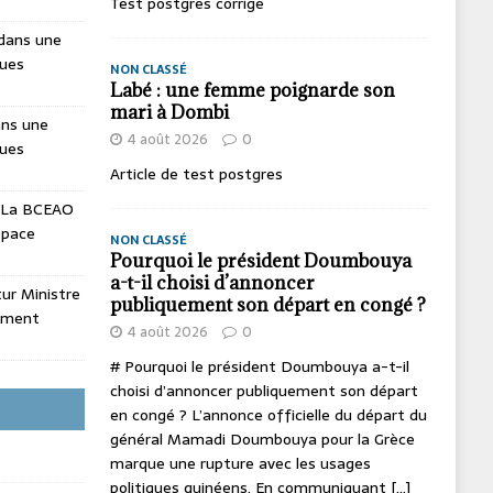
Test postgres corrige
dans une
ques
NON CLASSÉ
Labé : une femme poignarde son
mari à Dombi
ans une
4 août 2026
0
ques
Article de test postgres
La BCEAO
espace
NON CLASSÉ
Pourquoi le président Doumbouya
a-t-il choisi d’annoncer
utur Ministre
publiquement son départ en congé ?
ement
4 août 2026
0
# Pourquoi le président Doumbouya a-t-il
choisi d’annoncer publiquement son départ
en congé ? L’annonce officielle du départ du
général Mamadi Doumbouya pour la Grèce
marque une rupture avec les usages
politiques guinéens. En communiquant
[...]