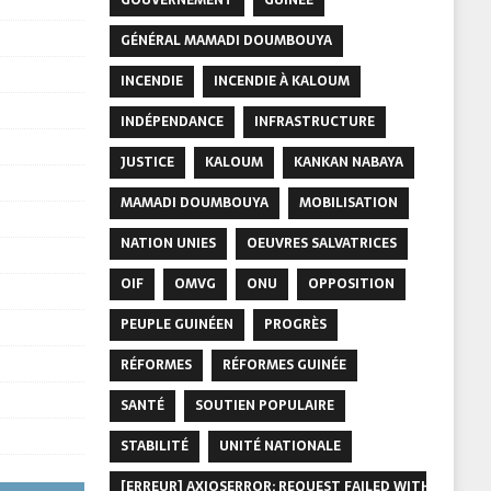
GÉNÉRAL MAMADI DOUMBOUYA
INCENDIE
INCENDIE À KALOUM
INDÉPENDANCE
INFRASTRUCTURE
JUSTICE
KALOUM
KANKAN NABAYA
MAMADI DOUMBOUYA
MOBILISATION
NATION UNIES
OEUVRES SALVATRICES
OIF
OMVG
ONU
OPPOSITION
PEUPLE GUINÉEN
PROGRÈS
RÉFORMES
RÉFORMES GUINÉE
SANTÉ
SOUTIEN POPULAIRE
STABILITÉ
UNITÉ NATIONALE
[ERREUR] AXIOSERROR: REQUEST FAILED WITH STATUS