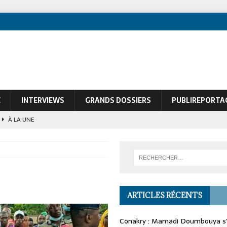
E
INTERVIEWS
GRANDS DOSSIERS
PUBLIREPORTA
À LA UNE
ques de François Soudan contre le Président guinéen Mamadi Doumbouya
ARTICLES RÉCENTS
Conakry : Mamadi Doumbouya s’