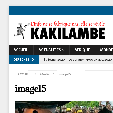
ACCUEIL
ACTUALITÉS
AFRIQUE
MOND
DEPECHES
[ 7 février 2020 ]
Déclaration N°001/FNDC/2020
[ 22 novembre 2024 ]
Jeune Afrique et les atta
ACCUEIL
Média
image15
À LA UNE
image15