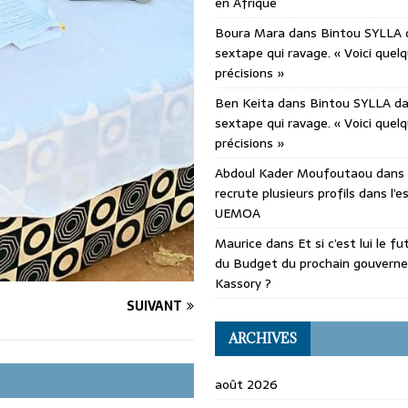
en Afrique
Boura Mara
dans
Bintou SYLLA 
sextape qui ravage. « Voici quel
précisions »
Ben Keita
dans
Bintou SYLLA d
sextape qui ravage. « Voici quel
précisions »
Abdoul Kader Moufoutaou
dans
recrute plusieurs profils dans l’
UEMOA
Maurice
dans
Et si c’est lui le f
du Budget du prochain gouvern
Kassory ?
SUIVANT
ARCHIVES
août 2026