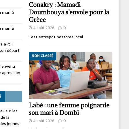
Conakry : Mamadi
Doumbouya s’envole pour la
 mari à
Grèce
4 août 2026
0
 mari à
Test entrepot postgres local
 a-t-il
son départ
NON CLASSÉ
Bienvenu
 après son
S
Labé : une femme poignarde
li sur les
son mari à Dombi
 de la
4 août 2026
0
 des jeunes