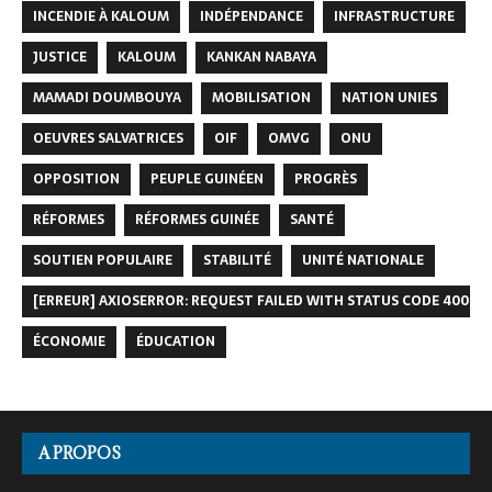
INCENDIE À KALOUM
INDÉPENDANCE
INFRASTRUCTURE
JUSTICE
KALOUM
KANKAN NABAYA
MAMADI DOUMBOUYA
MOBILISATION
NATION UNIES
OEUVRES SALVATRICES
OIF
OMVG
ONU
OPPOSITION
PEUPLE GUINÉEN
PROGRÈS
RÉFORMES
RÉFORMES GUINÉE
SANTÉ
SOUTIEN POPULAIRE
STABILITÉ
UNITÉ NATIONALE
[ERREUR] AXIOSERROR: REQUEST FAILED WITH STATUS CODE 400
ÉCONOMIE
ÉDUCATION
A PROPOS