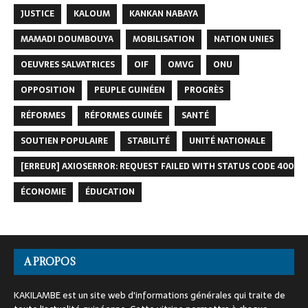
JUSTICE
KALOUM
KANKAN NABAYA
MAMADI DOUMBOUYA
MOBILISATION
NATION UNIES
OEUVRES SALVATRICES
OIF
OMVG
ONU
OPPOSITION
PEUPLE GUINÉEN
PROGRÈS
RÉFORMES
RÉFORMES GUINÉE
SANTÉ
SOUTIEN POPULAIRE
STABILITÉ
UNITÉ NATIONALE
[ERREUR] AXIOSERROR: REQUEST FAILED WITH STATUS CODE 400
ÉCONOMIE
ÉDUCATION
A PROPOS
KAKILAMBE est un site web d'informations générales qui traite de