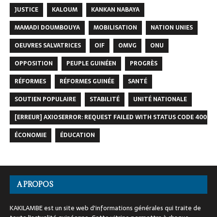
JUSTICE
KALOUM
KANKAN NABAYA
MAMADI DOUMBOUYA
MOBILISATION
NATION UNIES
OEUVRES SALVATRICES
OIF
OMVG
ONU
OPPOSITION
PEUPLE GUINÉEN
PROGRÈS
RÉFORMES
RÉFORMES GUINÉE
SANTÉ
SOUTIEN POPULAIRE
STABILITÉ
UNITÉ NATIONALE
[ERREUR] AXIOSERROR: REQUEST FAILED WITH STATUS CODE 400
ÉCONOMIE
ÉDUCATION
A PROPOS
KAKILAMBE est un site web d'informations générales qui traite de