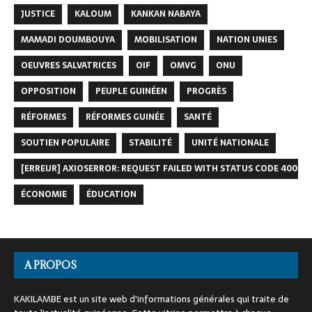
JUSTICE
KALOUM
KANKAN NABAYA
MAMADI DOUMBOUYA
MOBILISATION
NATION UNIES
OEUVRES SALVATRICES
OIF
OMVG
ONU
OPPOSITION
PEUPLE GUINÉEN
PROGRÈS
RÉFORMES
RÉFORMES GUINÉE
SANTÉ
SOUTIEN POPULAIRE
STABILITÉ
UNITÉ NATIONALE
[ERREUR] AXIOSERROR: REQUEST FAILED WITH STATUS CODE 400
ÉCONOMIE
ÉDUCATION
A PROPOS
KAKILAMBE est un site web d'informations générales qui traite de