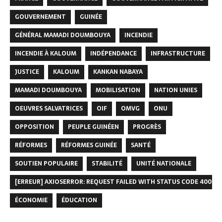
GOUVERNEMENT
GUINÉE
GÉNÉRAL MAMADI DOUMBOUYA
INCENDIE
INCENDIE À KALOUM
INDÉPENDANCE
INFRASTRUCTURE
JUSTICE
KALOUM
KANKAN NABAYA
MAMADI DOUMBOUYA
MOBILISATION
NATION UNIES
OEUVRES SALVATRICES
OIF
OMVG
ONU
OPPOSITION
PEUPLE GUINÉEN
PROGRÈS
RÉFORMES
RÉFORMES GUINÉE
SANTÉ
SOUTIEN POPULAIRE
STABILITÉ
UNITÉ NATIONALE
[ERREUR] AXIOSERROR: REQUEST FAILED WITH STATUS CODE 400
ÉCONOMIE
ÉDUCATION