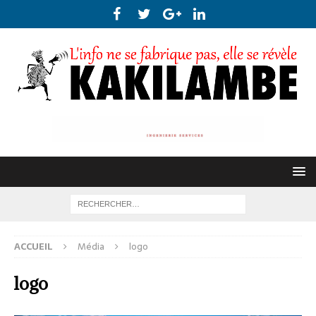
ACCUEIL
Média
logo
logo