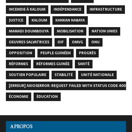
INCENDIE À KALOUM
INDÉPENDANCE
INFRASTRUCTURE
JUSTICE
KALOUM
KANKAN NABAYA
MAMADI DOUMBOUYA
MOBILISATION
NATION UNIES
OEUVRES SALVATRICES
OIF
OMVG
ONU
OPPOSITION
PEUPLE GUINÉEN
PROGRÈS
RÉFORMES
RÉFORMES GUINÉE
SANTÉ
SOUTIEN POPULAIRE
STABILITÉ
UNITÉ NATIONALE
[ERREUR] AXIOSERROR: REQUEST FAILED WITH STATUS CODE 400
ÉCONOMIE
ÉDUCATION
A PROPOS